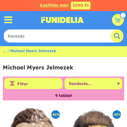
Szállítás már:
1090 Ft
...
Michael Myers Jelmezek
Michael Myers Jelmezek
Filter
9
találat
-40%
-50%