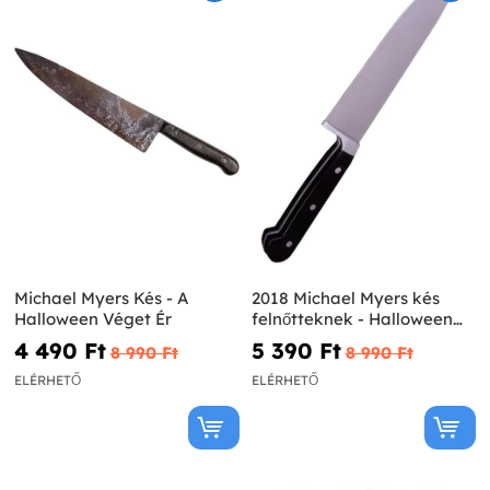
Michael Myers Kés - A
2018 Michael Myers kés
Halloween Véget Ér
felnőtteknek - Halloween
2018
4 490 Ft‎
5 390 Ft‎
8 990 Ft‎
8 990 Ft‎
ELÉRHETŐ
ELÉRHETŐ