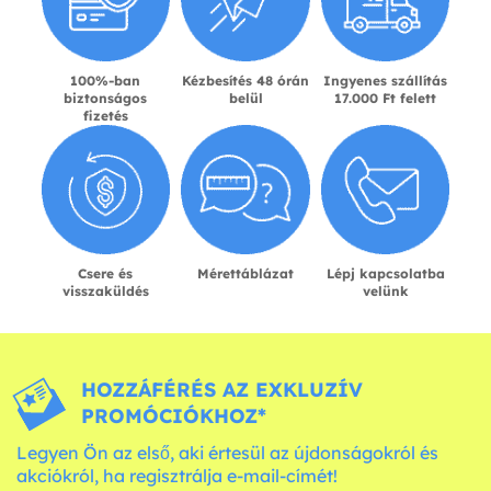
100%-ban
Kézbesítés 48 órán
Ingyenes szállítás
biztonságos
belül
17.000 Ft felett
fizetés
Csere és
Mérettáblázat
Lépj kapcsolatba
visszaküldés
velünk
HOZZÁFÉRÉS AZ EXKLUZÍV
PROMÓCIÓKHOZ*
Legyen Ön az első, aki értesül az újdonságokról és
akciókról, ha regisztrálja e-mail-címét!