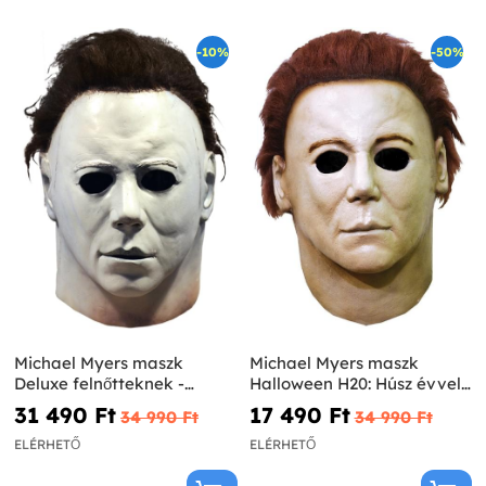
-10%
-50%
Michael Myers maszk
Michael Myers maszk
Deluxe felnőtteknek -
Halloween H20: Húsz évvel
Halloween I
később
31 490 Ft‎
17 490 Ft‎
34 990 Ft‎
34 990 Ft‎
ELÉRHETŐ
ELÉRHETŐ