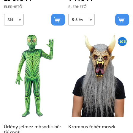
ELÉRHETŐ
ELÉRHETŐ
-10%
Űrlény jelmez második bőr
Krampus fehér maszk
fiúknak