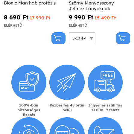
Bionic Man hab protézis
Szörny Menyasszony
Jelmez Lányoknak
8 690 Ft‎
9 990 Ft‎
17 990 Ft‎
15 490 Ft‎
ELÉRHETŐ
ELÉRHETŐ
100%-ban
Kézbesítés 48 órán
Ingyenes szállítás
biztonságos
belül
17.000 Ft felett
fizetés