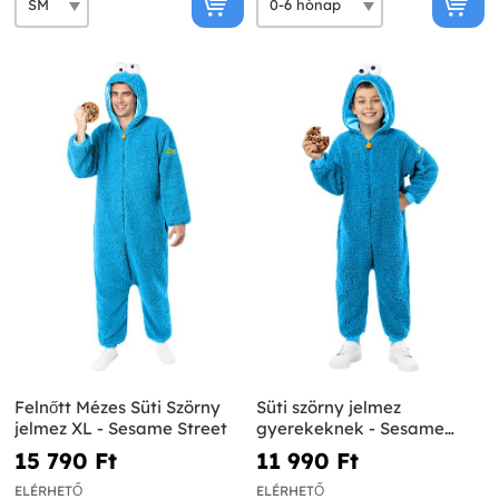
Felnőtt Mézes Süti Szörny
Süti szörny jelmez
jelmez XL - Sesame Street
gyerekeknek - Sesame
Street
15 790 Ft‎
11 990 Ft‎
ELÉRHETŐ
ELÉRHETŐ