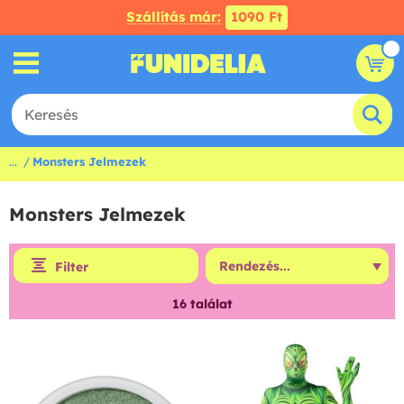
Szállítás már:
1090 Ft
...
Monsters Jelmezek
Monsters Jelmezek
Filter
16
találat