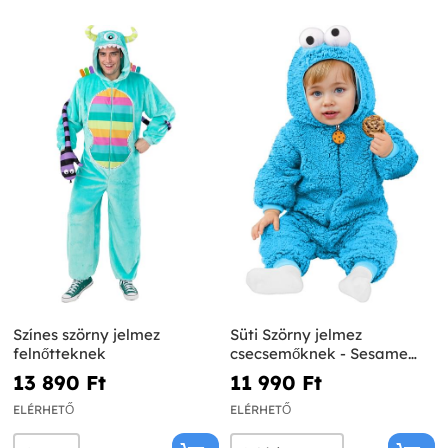
Színes szörny jelmez
Süti Szörny jelmez
felnőtteknek
csecsemőknek - Sesame
Street
13 890 Ft‎
11 990 Ft‎
ELÉRHETŐ
ELÉRHETŐ