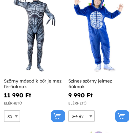
Szörny második bőr jelmez
Színes szörny jelmez
férfiaknak
fiúknak
11 990 Ft‎
9 990 Ft‎
ELÉRHETŐ
ELÉRHETŐ