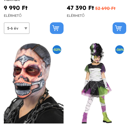
9 990 Ft‎
47 390 Ft‎
52 690 Ft‎
ELÉRHETŐ
ELÉRHETŐ
-52%
-36%