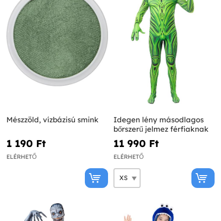
Mészzöld, vízbázisú smink
Idegen lény másodlagos
bőrszerű jelmez férfiaknak
1 190 Ft‎
11 990 Ft‎
ELÉRHETŐ
ELÉRHETŐ