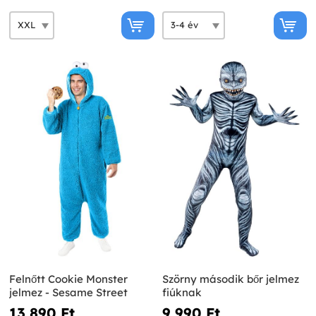
Felnőtt Cookie Monster
Szörny második bőr jelmez
jelmez - Sesame Street
fiúknak
13 890 Ft‎
9 990 Ft‎