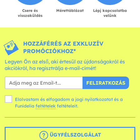
Csere és
Mérettáblázat
Lépj kapcsolatba
visszaküldés
velünk
HOZZÁFÉRÉS AZ EXKLUZÍV
PROMÓCIÓKHOZ*
Legyen Ön az első, aki értesül az újdonságokról és
akciókról, ha regisztrálja e-mail-címét!
FELIRATKOZÁS
Elolvastam és elfogadom a jogi nyilatkozatot és a
Funidelia
feltételek
feltételeit.
ÜGYFÉLSZOLGÁLAT