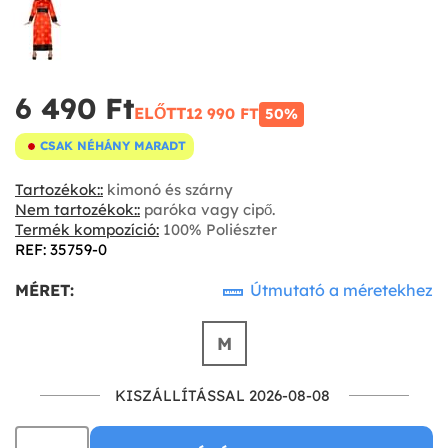
6 490 Ft‎
ELŐTT
12 990 FT‎
50%
CSAK NÉHÁNY MARADT
Tartozékok::
kimonó és szárny
Nem tartozékok::
paróka vagy cipő.
Termék kompozíció:
100% Poliészter
REF: 35759-0
MÉRET:
Útmutató a méretekhez
M
KISZÁLLÍTÁSSAL 2026-08-08