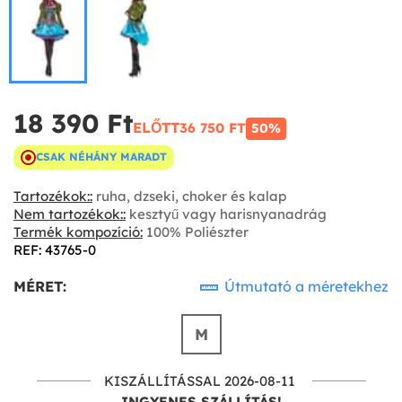
18 390 Ft‎
ELŐTT
36 750 FT‎
50%
CSAK NÉHÁNY MARADT
Tartozékok::
ruha, dzseki, choker és kalap
Nem tartozékok::
kesztyű vagy harisnyanadrág
Termék kompozíció:
100% Poliészter
REF: 43765-0
MÉRET:
Útmutató a méretekhez
M
KISZÁLLÍTÁSSAL 2026-08-11
INGYENES SZÁLLÍTÁS!