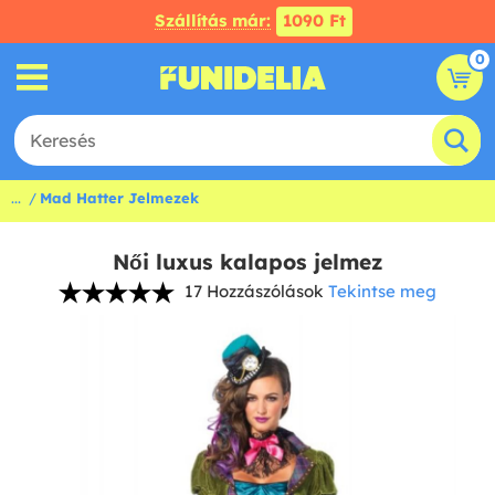
Szállítás már:
1090 Ft
0
...
Mad Hatter Jelmezek
Női luxus kalapos jelmez
17 Hozzászólások
Tekintse meg