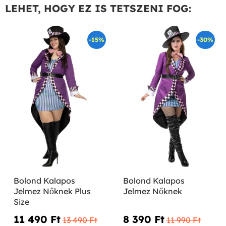
LEHET, HOGY EZ IS TETSZENI FOG:
-15%
-30%
Bolond Kalapos
Bolond Kalapos
Jelmez Nőknek Plus
Jelmez Nőknek
Size
11 490 Ft‎
8 390 Ft‎
13 490 Ft‎
11 990 Ft‎