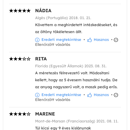
NÁDIA
Algés (Portugália) 2018. 01. 21.
Követtem a meghirdetett intézkedéseket, és
az öltöny tökéletesen állt.
Eredeti megtekintése
•
Hasznos
•
Ellenőrzött vásárlás
RITA
Florida (Egyesült Államok) 2023. 08. 31.
A méretezés félrevezető volt. Módosítani
kellett, hogy az 5 évesem használni tudja. De
az anyag nagyszerű volt, a maszk pedig erős.
Eredeti megtekintése
•
Hasznos
•
Ellenőrzött vásárlás
MARINE
Mont-de-Marsan (Franciaország) 2021. 08. 11.
Túl kicsi egy 9 éves kislánynak