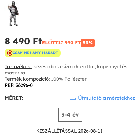
8 490 Ft‎
ELŐTT
17 990 FT‎
53%
CSAK NÉHÁNY MARADT
Tartozékok::
kezeslábas csizmahuzattal, köpennyel és
maszkkal
Termék kompozíció:
100% Poliészter
REF: 36296-0
MÉRET:
Útmutató a méretekhez
3-4 év
KISZÁLLÍTÁSSAL 2026-08-11