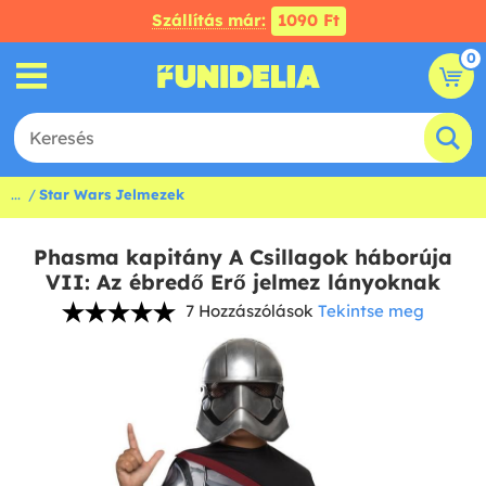
Szállítás már:
1090 Ft
0
...
Star Wars Jelmezek
Phasma kapitány A Csillagok háborúja
VII: Az ébredő Erő jelmez lányoknak
7 Hozzászólások
Tekintse meg