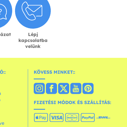
lázat
Lépj
kapcsolatba
velünk
Ó::
KÖVESS MINKET::
n
&
FIZETÉSI MÓDOK ÉS SZÁLLÍTÁS:
ve