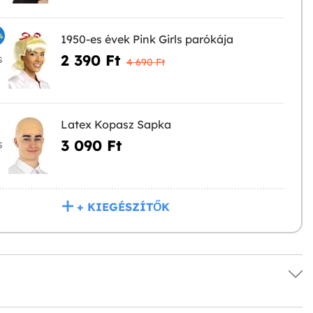
%
1950-es évek Pink Girls parókája
2 390 Ft‎
S
4 690 Ft‎
Latex Kopasz Sapka
3 090 Ft‎
S
+ KIEGÉSZÍTŐK