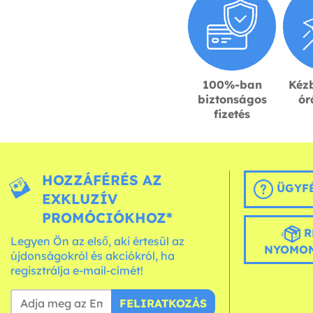
100%-ban
Kézb
biztonságos
ór
fizetés
HOZZÁFÉRÉS AZ
ÜGYFÉ
EXKLUZÍV
PROMÓCIÓKHOZ*
R
Legyen Ön az első, aki értesül az
NYOMON
újdonságokról és akciókról, ha
regisztrálja e-mail-címét!
FELIRATKOZÁS