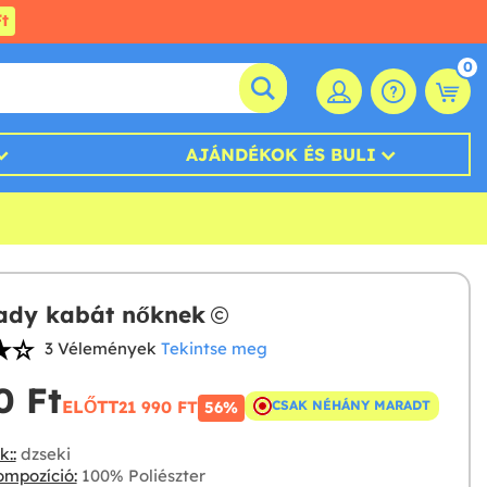
t
0
AJÁNDÉKOK ÉS BULI
ady kabát nőknek
3 Vélemények
Tekintse meg
 Ft‎
ELŐTT
21 990 FT‎
CSAK NÉHÁNY MARADT
56%
::
dzseki
mpozíció:
100% Poliészter