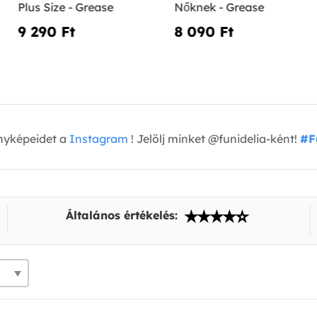
Plus Size - Grease
Nőknek - Grease
9 290 Ft‎
8 090 Ft‎
nyképeidet a
Instagram
! Jelölj minket @funidelia-ként!
#F
Általános értékelés: