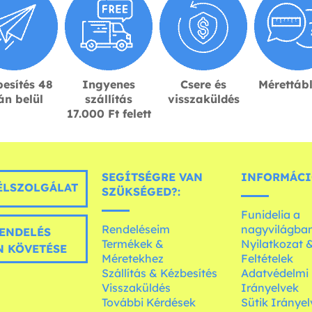
esítés 48
Ingyenes
Csere és
Mérettáb
án belül
szállítás
visszaküldés
17.000 Ft felett
SEGÍTSÉGRE VAN
INFORMÁCI
LSZOLGÁLAT
SZÜKSÉGED?:
Funidelia a
Rendeléseim
nagyvilágba
ENDELÉS
Termékek &
Nyilatkozat 
 KÖVETÉSE
Méretekhez
Feltételek
Szállítás & Kézbesítés
Adatvédelmi
Visszaküldés
Irányelvek
További Kérdések
Sütik Irányel