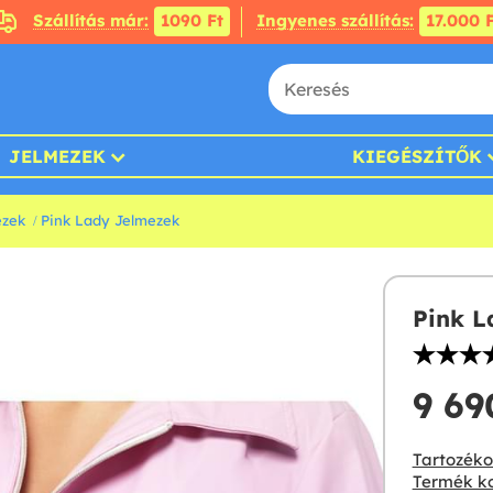
Szállítás már:
1090 Ft
Ingyenes szállítás:
17.000 F
JELMEZEK
KIEGÉSZÍTŐK
ezek
Pink Lady Jelmezek
Pink L
9 690
Tartozékok
Termék ko