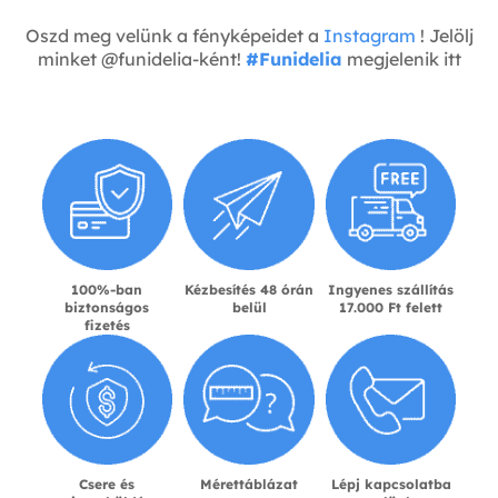
Oszd meg velünk a fényképeidet a
Instagram
! Jelölj
minket @funidelia-ként!
#Funidelia
megjelenik itt
100%-ban
Kézbesítés 48 órán
Ingyenes szállítás
biztonságos
belül
17.000 Ft felett
fizetés
Csere és
Mérettáblázat
Lépj kapcsolatba