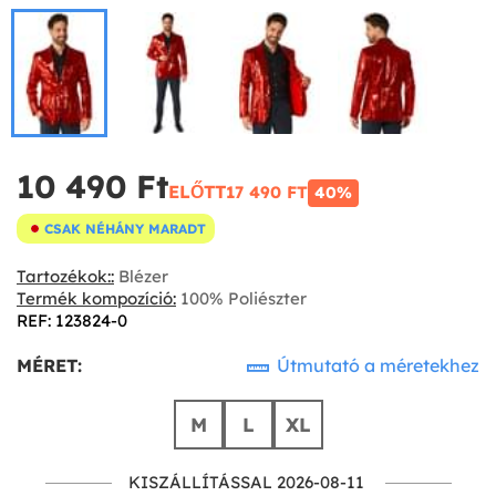
10 490 Ft‎
ELŐTT
17 490 FT‎
40%
CSAK NÉHÁNY MARADT
Tartozékok::
Blézer
Termék kompozíció:
100% Poliészter
REF: 123824-0
MÉRET:
Útmutató a méretekhez
M
L
XL
KISZÁLLÍTÁSSAL 2026-08-11