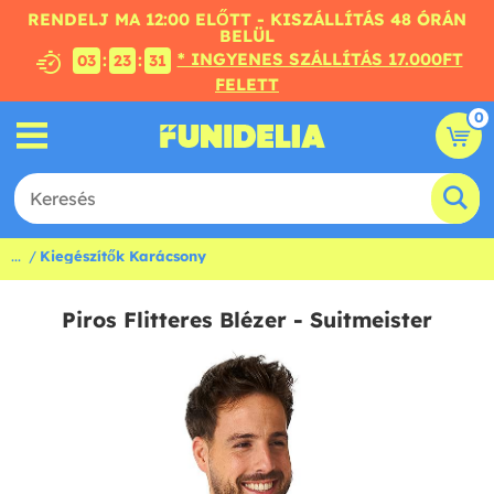
RENDELJ MA 12:00 ELŐTT - KISZÁLLÍTÁS 48 ÓRÁN
BELÜL
* INGYENES SZÁLLÍTÁS 17.000FT
:
:
03
23
30
FELETT
0
...
Kiegészítők Karácsony
Piros Flitteres Blézer - Suitmeister