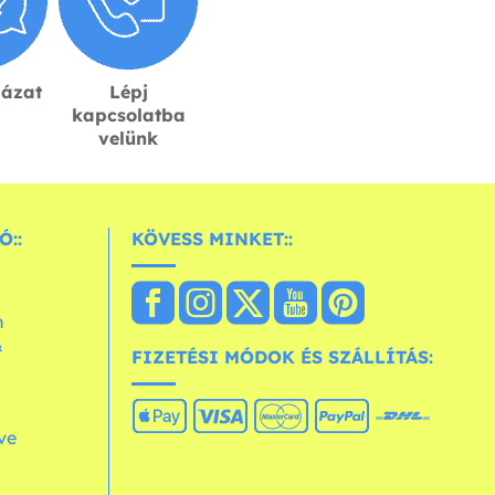
lázat
Lépj
kapcsolatba
velünk
Ó::
KÖVESS MINKET::
n
&
FIZETÉSI MÓDOK ÉS SZÁLLÍTÁS:
ve