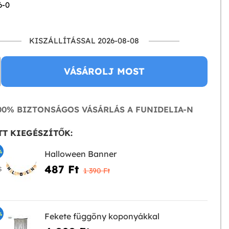
6-0
KISZÁLLÍTÁSSAL 2026-08-08
VÁSÁROLJ MOST
0% BIZTONSÁGOS VÁSÁRLÁS A FUNIDELIA-N
T KIEGÉSZÍTŐK:
%
Halloween Banner
487 Ft‎
S
1 390 Ft‎
%
Fekete függöny koponyákkal