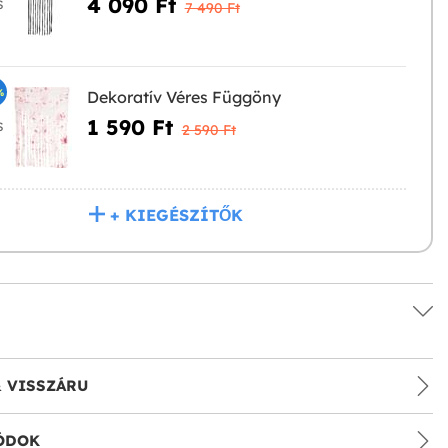
4 090 Ft‎
S
7 490 Ft‎
%
Dekoratív Véres Függöny
1 590 Ft‎
S
2 590 Ft‎
+ KIEGÉSZÍTŐK
& VISSZÁRU
ÓDOK