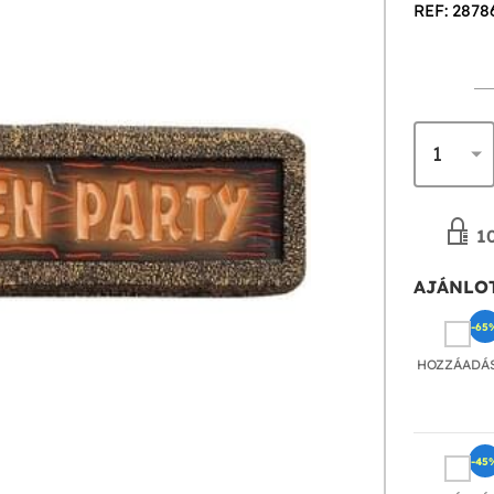
REF: 2878
10
AJÁNLOT
-65
HOZZÁADÁ
-45