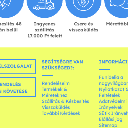
esítés 48
Ingyenes
Csere és
Mérettáb
án belül
szállítás
visszaküldés
17.000 Ft felett
SEGÍTSÉGRE VAN
INFORMÁCI
LSZOLGÁLAT
SZÜKSÉGED?:
Funidelia a
Rendeléseim
nagyvilágba
ENDELÉS
Termékek &
Nyilatkozat 
 KÖVETÉSE
Méretekhez
Feltételek
Szállítás & Kézbesítés
Adatvédelmi
Visszaküldés
Irányelvek
További Kérdések
Sütik Irányel
Elállási jog
Sitemap