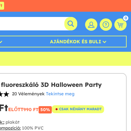
t
0
AJÁNDÉKOK ÉS BULI
 fluoreszkáló 3D Halloween Party
20 Vélemények
Tekintse meg
t‎
ELŐTT
990 FT‎
CSAK NÉHÁNY MARADT
50%
::
plakát
mpozíció:
100% PVC