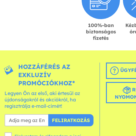
100%-ban
Kézb
biztonságos
ór
fizetés
HOZZÁFÉRÉS AZ
ÜGYFÉ
EXKLUZÍV
PROMÓCIÓKHOZ*
R
Legyen Ön az első, aki értesül az
NYOMON
újdonságokról és akciókról, ha
regisztrálja e-mail-címét!
FELIRATKOZÁS