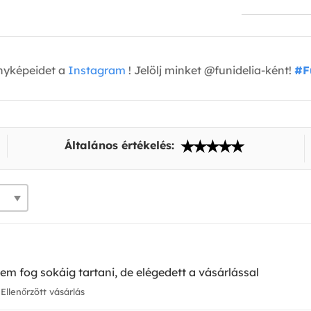
nyképeidet a
Instagram
! Jelölj minket @funidelia-ként!
#F
Általános értékelés:
em fog sokáig tartani, de elégedett a vásárlással
Ellenőrzött vásárlás