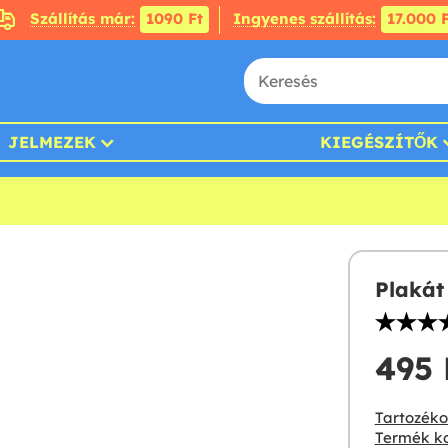
Szállítás már:
1090 Ft
Ingyenes szállítás:
17.000 F
JELMEZEK
KIEGÉSZÍTŐK
Plakát
495 F
Tartozékok
Termék ko