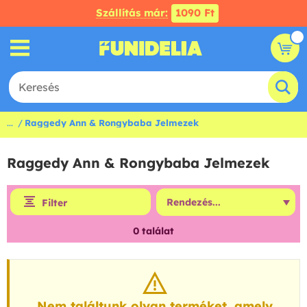
Szállítás már:
1090 Ft
...
Raggedy Ann & Rongybaba Jelmezek
Raggedy Ann & Rongybaba Jelmezek
Filter
0
találat
Nem találtunk olyan terméket, amely