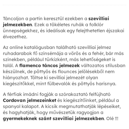
Táncoljon a partin keresztül ezekben a
szevilliai
jelmezekben
. Ezek a tökéletes ruhák a folklór
ünnepségekhez, és ideálisak egy felejthetetlen éjszakai
élvezethez.
Az online katalógusban található szevilliai jelmez
ruhadarabok fő színsémája a vörös és a fehér, bár más
színekben, például türkizként, más lehetőségeket is
talál. A
flamenco táncos jelmezek
változatos stílusban
készülnek, de pöttyös és flounces jelölésekből nem
hiányozhat. Töltse ki sevilliai jelmezét olyan
kiegészítőkkel, mint fülbevalók és pöttyös harisnya.
A férfiak imádni fogják a szórakoztató felfújható
Cordovan jelmezeinket
és kiegészítőinket, például a
spanyol kalapot. A kicsik megmutathatják lépéseiket,
és hagyhatják, hogy művészetük ragyogjon a
gyermekeknek szánt szevilliai jelmezekben
. Olé !!!