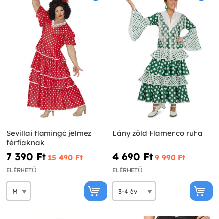
Sevillai flamingó jelmez
Lány zöld Flamenco ruha
férfiaknak
7 390 Ft‎
4 690 Ft‎
15 490 Ft‎
9 990 Ft‎
ELÉRHETŐ
ELÉRHETŐ