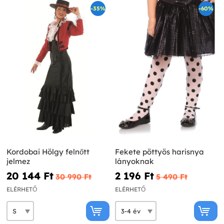
-35%
-60%
Kordobai Hölgy felnőtt
Fekete pöttyös harisnya
jelmez
lányoknak
20 144 Ft‎
2 196 Ft‎
30 990 Ft‎
5 490 Ft‎
ELÉRHETŐ
ELÉRHETŐ