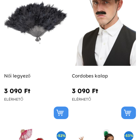
Női legyező
Cordobes kalap
3 090 Ft‎
3 090 Ft‎
ELÉRHETŐ
ELÉRHETŐ
-52%
-53%