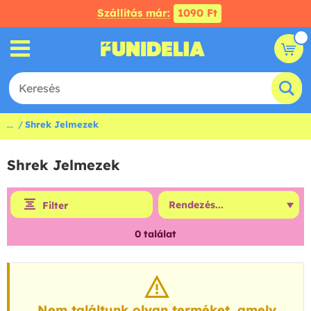
Szállítás már:
1090 Ft
...
Shrek Jelmezek
Shrek Jelmezek
Filter
0
találat
Nem találtunk olyan terméket, amely