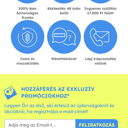
100%-ban
Kézbesítés 48 órán
Ingyenes szállítás
biztonságos
belül
17.000 Ft felett
fizetés
Csere és
Mérettáblázat
Lépj kapcsolatba
visszaküldés
velünk
HOZZÁFÉRÉS AZ EXKLUZÍV
PROMÓCIÓKHOZ*
Legyen Ön az első, aki értesül az újdonságokról és
akciókról, ha regisztrálja e-mail-címét!
FELIRATKOZÁS