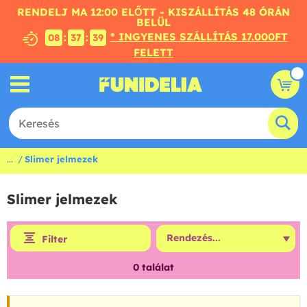
RENDELJ MA 12:00 ELŐTT - KISZÁLLÍTÁS 48 ÓRÁN
BELÜL
* INGYENES SZÁLLÍTÁS 17.000FT
:
:
08
37
39
FELETT
...
Slimer jelmezek
Slimer jelmezek
Filter
0
találat