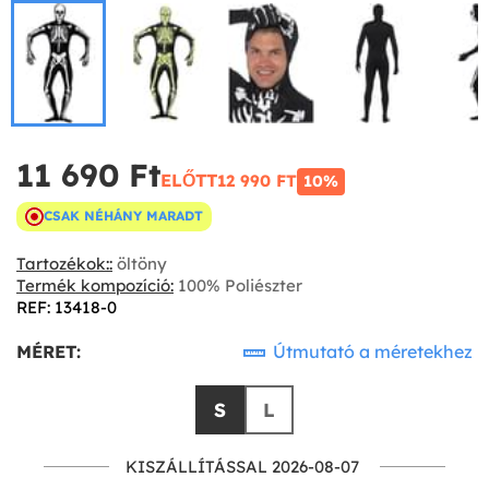
11 690 Ft‎
ELŐTT
12 990 FT‎
10%
CSAK NÉHÁNY MARADT
Tartozékok::
öltöny
Termék kompozíció:
100% Poliészter
REF: 13418-0
MÉRET:
Útmutató a méretekhez
S
L
KISZÁLLÍTÁSSAL 2026-08-07