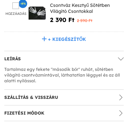
-8%
Csontváz Kesztyű Sötétben
Világító Csontokkal
HOZZÁADÁS
2 390 Ft‎
2 590 Ft‎
+ KIEGÉSZÍTŐK
LEÍRÁS
Tartalmaz egy fekete "második bőr" ruhát, sötétben
világító csontvázmintával, láthatatlan léggyel és az áll
alatti nyílással.
SZÁLLÍTÁS & VISSZÁRU
FIZETÉSI MÓDOK