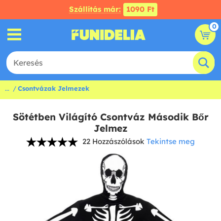
Szállítás már:
1090 Ft
0
...
Csontvázak Jelmezek
Sötétben Világító Csontváz Második Bőr
Jelmez
22 Hozzászólások
Tekintse meg