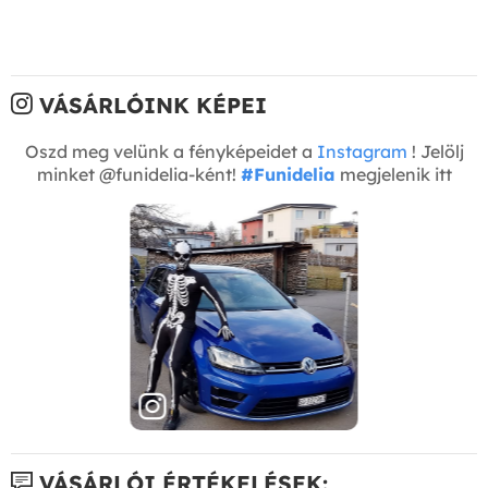
VÁSÁRLÓINK KÉPEI
Oszd meg velünk a fényképeidet a
Instagram
! Jelölj
minket @funidelia-ként!
#Funidelia
megjelenik itt
VÁSÁRLÓI ÉRTÉKELÉSEK: