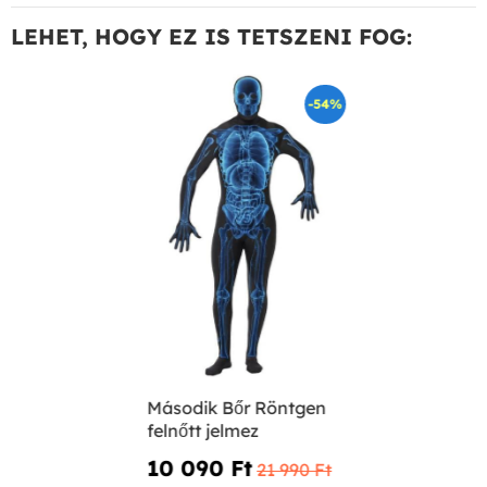
LEHET, HOGY EZ IS TETSZENI FOG:
-54%
Második Bőr Röntgen
felnőtt jelmez
10 090 Ft‎
21 990 Ft‎