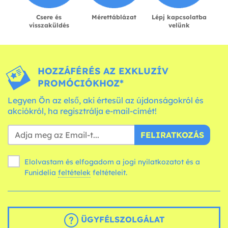
Csere és
Mérettáblázat
Lépj kapcsolatba
visszaküldés
velünk
HOZZÁFÉRÉS AZ EXKLUZÍV
PROMÓCIÓKHOZ*
Legyen Ön az első, aki értesül az újdonságokról és
akciókról, ha regisztrálja e-mail-címét!
FELIRATKOZÁS
Elolvastam és elfogadom a jogi nyilatkozatot és a
Funidelia
feltételek
feltételeit.
ÜGYFÉLSZOLGÁLAT