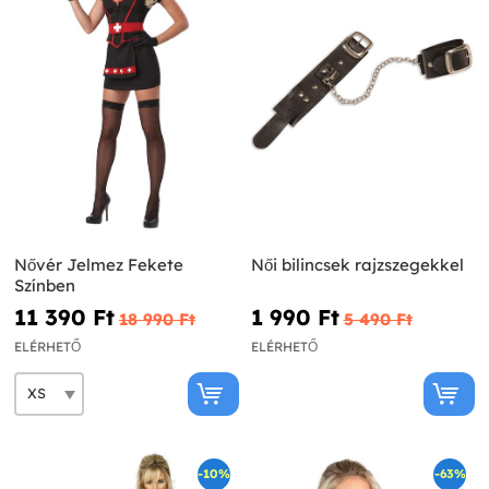
Nővér Jelmez Fekete
Női bilincsek rajzszegekkel
Színben
11 390 Ft‎
1 990 Ft‎
18 990 Ft‎
5 490 Ft‎
ELÉRHETŐ
ELÉRHETŐ
-10%
-63%