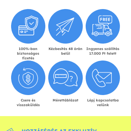
100%-ban
Kézbesítés 48 órán
Ingyenes szállítás
biztonságos
belül
17.000 Ft felett
fizetés
Csere és
Mérettáblázat
Lépj kapcsolatba
visszaküldés
velünk