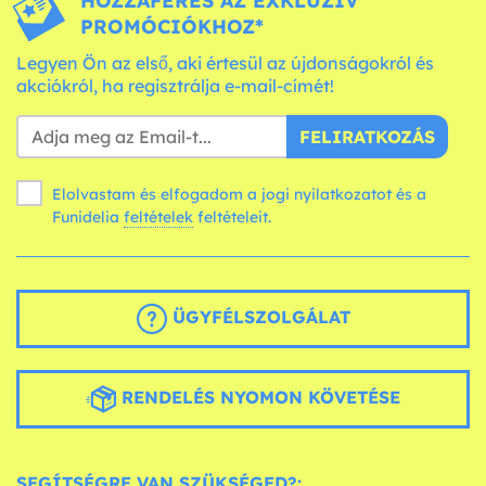
HOZZÁFÉRÉS AZ EXKLUZÍV
PROMÓCIÓKHOZ*
Legyen Ön az első, aki értesül az újdonságokról és
akciókról, ha regisztrálja e-mail-címét!
FELIRATKOZÁS
Elolvastam és elfogadom a jogi nyilatkozatot és a
Funidelia
feltételek
feltételeit.
ÜGYFÉLSZOLGÁLAT
RENDELÉS NYOMON KÖVETÉSE
SEGÍTSÉGRE VAN SZÜKSÉGED?: