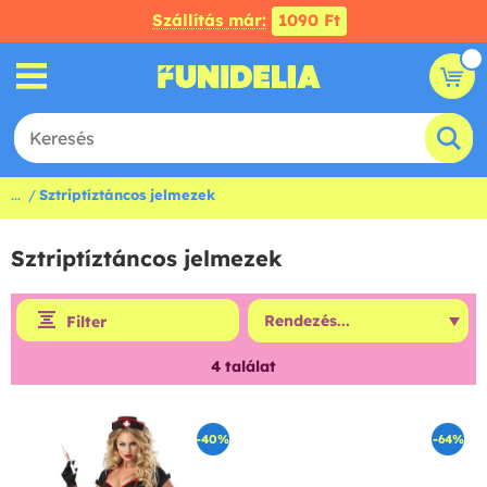
Szállítás már:
1090 Ft
...
Sztriptíztáncos jelmezek
Sztriptíztáncos jelmezek
Filter
4
találat
-40%
-64%