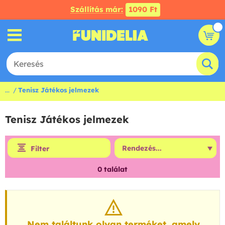
Szállítás már:
1090 Ft
...
Tenisz Játékos jelmezek
Tenisz Játékos jelmezek
Filter
0
találat
Nem találtunk olyan terméket, amely