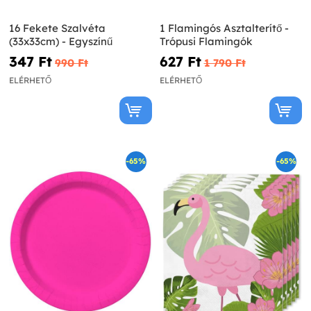
16 Fekete Szalvéta
1 Flamingós Asztalterítő -
(33x33cm) - Egyszínű
Trópusi Flamingók
347 Ft‎
627 Ft‎
990 Ft‎
1 790 Ft‎
ELÉRHETŐ
ELÉRHETŐ
-65%
-65%