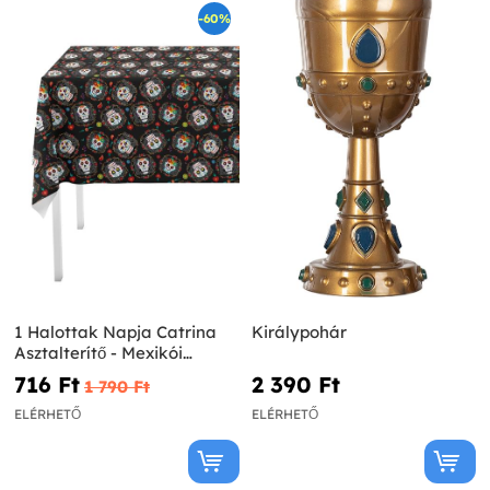
-60%
1 Halottak Napja Catrina
Királypohár
Asztalterítő - Mexikói
Halottak Napja
716 Ft‎
2 390 Ft‎
1 790 Ft‎
ELÉRHETŐ
ELÉRHETŐ