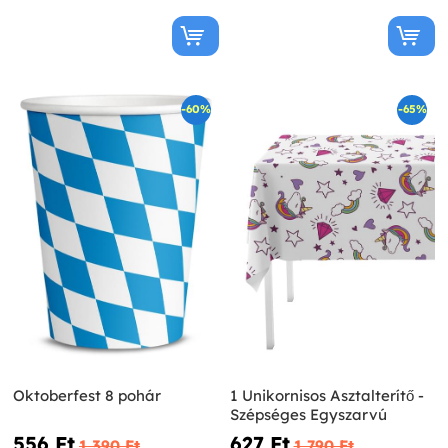
-60%
-65%
Oktoberfest 8 pohár
1 Unikornisos Asztalterítő -
Szépséges Egyszarvú
556 Ft‎
627 Ft‎
1 390 Ft‎
1 790 Ft‎