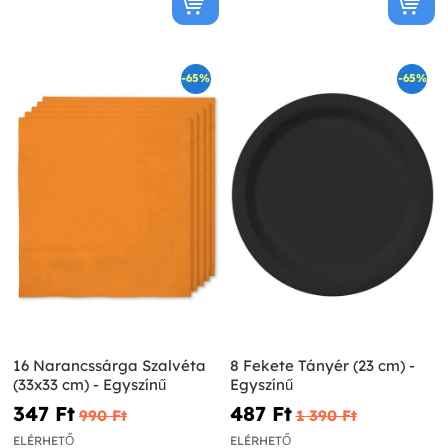
-65%
-65%
16 Narancssárga Szalvéta
8 Fekete Tányér (23 cm) -
(33x33 cm) - Egyszínű
Egyszínű
347 Ft‎
487 Ft‎
990 Ft‎
1 390 Ft‎
ELÉRHETŐ
ELÉRHETŐ