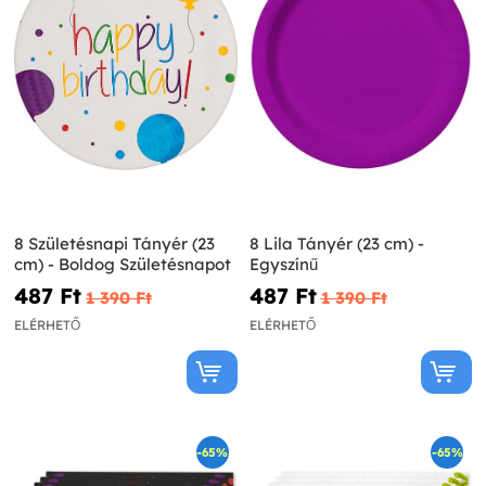
8 Születésnapi Tányér (23
8 Lila Tányér (23 cm) -
cm) - Boldog Születésnapot
Egyszínű
487 Ft‎
487 Ft‎
1 390 Ft‎
1 390 Ft‎
ELÉRHETŐ
ELÉRHETŐ
-65%
-65%