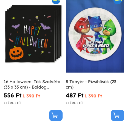
16 Halloweeni Tök Szalvéta
8 Tányér - Pizsihősök (23
(33 x 33 cm) - Boldog
cm)
Halloweent
556 Ft‎
487 Ft‎
1 390 Ft‎
1 390 Ft‎
ELÉRHETŐ
ELÉRHETŐ