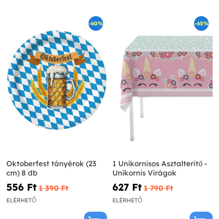
-60%
-65%
Oktoberfest tányérok (23
1 Unikornisos Asztalterítő -
cm) 8 db
Unikornis Virágok
556 Ft‎
627 Ft‎
1 390 Ft‎
1 790 Ft‎
ELÉRHETŐ
ELÉRHETŐ