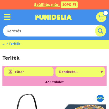
Szállítás már:
1090 Ft
...
Teríték
Teríték
Filter
435
találat
-60%