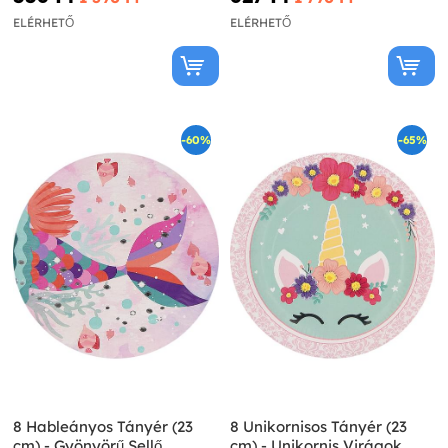
ELÉRHETŐ
ELÉRHETŐ
-60%
-65%
8 Hableányos Tányér (23
8 Unikornisos Tányér (23
cm) - Gyönyörű Sellő
cm) - Unikornis Virágok