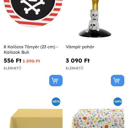
8 Kalózos Tányér (23 cm) -
Vámpír pohár
Kalózok Buli
556 Ft‎
3 090 Ft‎
1 390 Ft‎
ELÉRHETŐ
ELÉRHETŐ
-65%
-64%