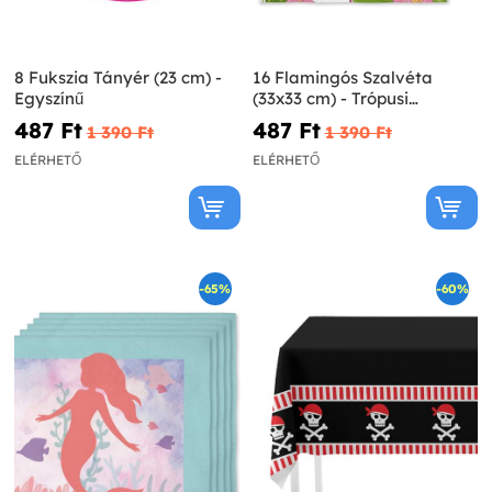
8 Fukszia Tányér (23 cm) -
16 Flamingós Szalvéta
Egyszínű
(33x33 cm) - Trópusi
Flamingók
487 Ft‎
487 Ft‎
1 390 Ft‎
1 390 Ft‎
ELÉRHETŐ
ELÉRHETŐ
-65%
-60%