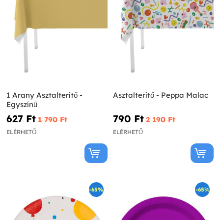
1 Arany Asztalterítő -
Asztalterítő - Peppa Malac
Egyszínű
627 Ft‎
790 Ft‎
1 790 Ft‎
2 190 Ft‎
ELÉRHETŐ
ELÉRHETŐ
-65%
-65%