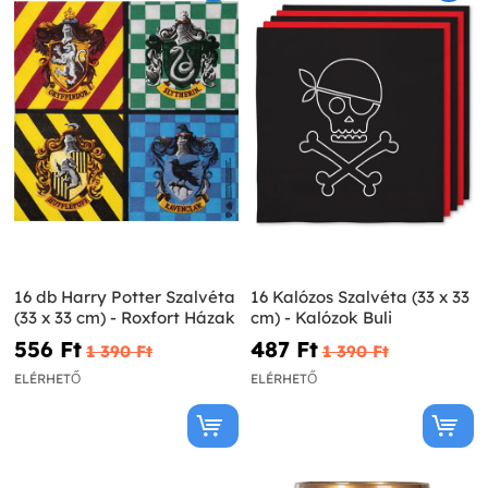
16 db Harry Potter Szalvéta
16 Kalózos Szalvéta (33 x 33
(33 x 33 cm) - Roxfort Házak
cm) - Kalózok Buli
556 Ft‎
487 Ft‎
1 390 Ft‎
1 390 Ft‎
ELÉRHETŐ
ELÉRHETŐ