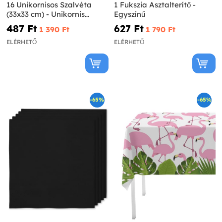
16 Unikornisos Szalvéta
1 Fukszia Asztalterítő -
(33x33 cm) - Unikornis
Egyszínű
Virágok
487 Ft‎
627 Ft‎
1 390 Ft‎
1 790 Ft‎
ELÉRHETŐ
ELÉRHETŐ
-65%
-65%