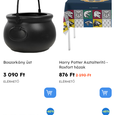
Boszorkány üst
Harry Potter Asztalterítő -
Roxfort házak
3 090 Ft‎
876 Ft‎
2 190 Ft‎
ELÉRHETŐ
ELÉRHETŐ
-60%
-65%