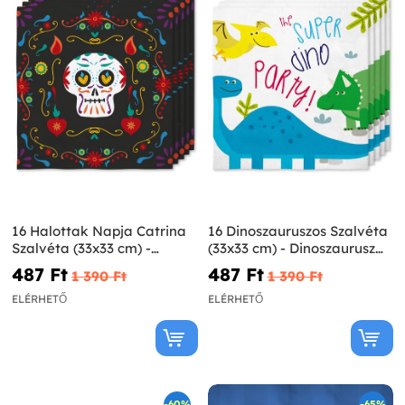
16 Halottak Napja Catrina
16 Dinoszauruszos Szalvéta
Szalvéta (33x33 cm) -
(33x33 cm) - Dinoszaurusz
Mexikói Halottak Napja
Buli
487 Ft‎
487 Ft‎
1 390 Ft‎
1 390 Ft‎
ELÉRHETŐ
ELÉRHETŐ
-60%
-65%