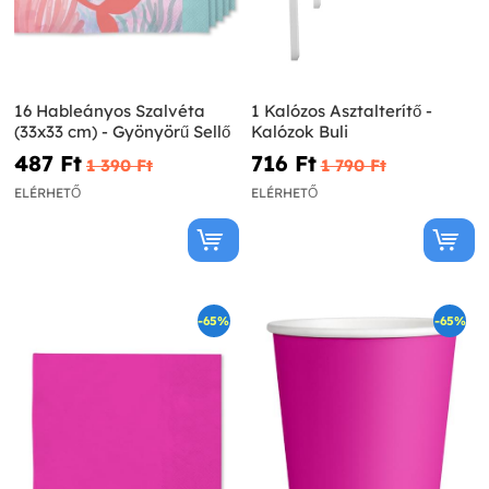
16 Hableányos Szalvéta
1 Kalózos Asztalterítő -
(33x33 cm) - Gyönyörű Sellő
Kalózok Buli
487 Ft‎
716 Ft‎
1 390 Ft‎
1 790 Ft‎
ELÉRHETŐ
ELÉRHETŐ
-65%
-65%