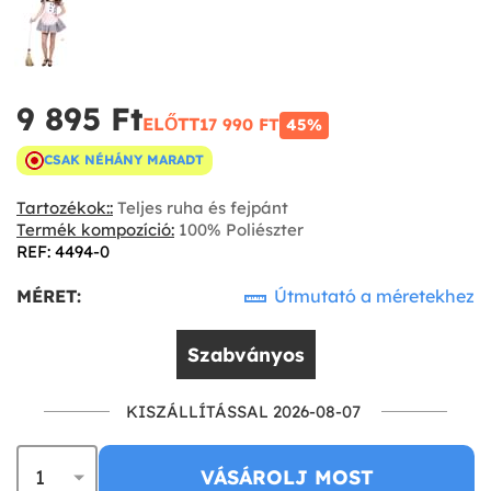
9 895 Ft‎
ELŐTT
17 990 FT‎
45%
CSAK NÉHÁNY MARADT
Tartozékok::
Teljes ruha és fejpánt
Termék kompozíció:
100% Poliészter
REF: 4494-0
MÉRET:
Útmutató a méretekhez
Szabványos
KISZÁLLÍTÁSSAL 2026-08-07
VÁSÁROLJ MOST