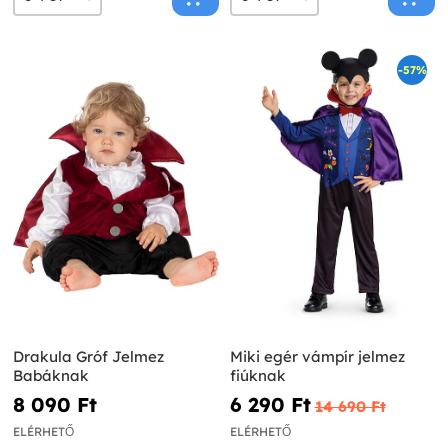
-57%
Drakula Gróf Jelmez
Miki egér vámpír jelmez
Babáknak
fiúknak
8 090 Ft‎
6 290 Ft‎
14 690 Ft‎
ELÉRHETŐ
ELÉRHETŐ