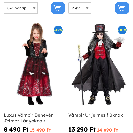
-45%
-10%
Luxus Vámpír Denevér
Vámpír Úr jelmez fiúknak
Jelmez Lányoknak
8 490 Ft‎
13 290 Ft‎
15 490 Ft‎
14 690 Ft‎