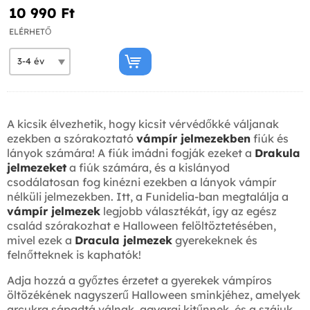
10 990 Ft‎
ELÉRHETŐ
A kicsik élvezhetik, hogy kicsit vérvédőkké váljanak
ezekben a szórakoztató
vámpír jelmezekben
fiúk és
lányok számára! A fiúk imádni fogják ezeket a
Drakula
jelmezeket
a fiúk számára, és a kislányod
csodálatosan fog kinézni ezekben a lányok vámpír
nélküli jelmezekben. Itt, a Funidelia-ban megtalálja a
vámpír jelmezek
legjobb választékát, így az egész
család szórakozhat e Halloween felöltöztetésében,
mivel ezek a
Dracula jelmezek
gyerekeknek és
felnőtteknek is kaphatók!
Adja hozzá a győztes érzetet a gyerekek vámpíros
öltözékének nagyszerű Halloween sminkjéhez, amelyek
arcukra sápadtá válnak, agyarai kitűnnek, és a szájuk