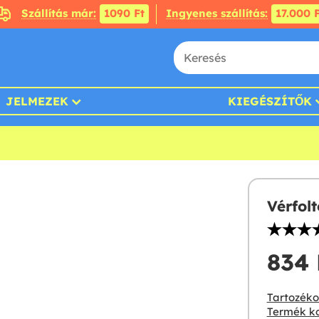
Szállítás már:
1090 Ft
Ingyenes szállítás:
17.000 F
JELMEZEK
KIEGÉSZÍTŐK
Vérfol
834 F
Tartozékok
Termék ko