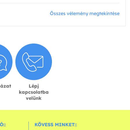
Összes vélemény megtekintése
lázat
Lépj
kapcsolatba
velünk
Ó::
KÖVESS MINKET::