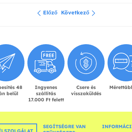
Előző
Következő
esítés 48
Ingyenes
Csere és
Mérettáb
án belül
szállítás
visszaküldés
17.000 Ft felett
SEGÍTSÉGRE VAN
INFORMÁCI
LSZOLGÁLAT