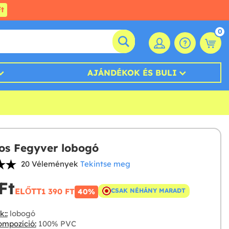
t
0
AJÁNDÉKOK ÉS BULI
tos Fegyver lobogó
20 Vélemények
Tekintse meg
t‎
ELŐTT
1 390 FT‎
CSAK NÉHÁNY MARADT
40%
::
lobogó
mpozíció:
100% PVC