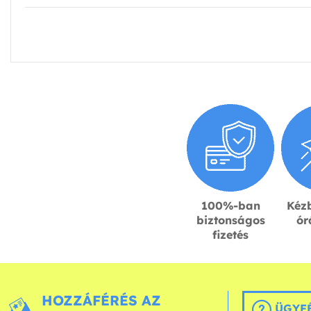
100%-ban
Kézb
biztonságos
ór
fizetés
HOZZÁFÉRÉS AZ
ÜGYFÉ