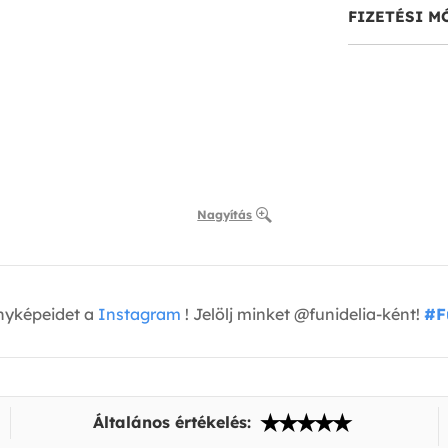
FIZETÉSI M
Nagyítás
nyképeidet a
Instagram
! Jelölj minket @funidelia-ként!
#F
Általános értékelés: