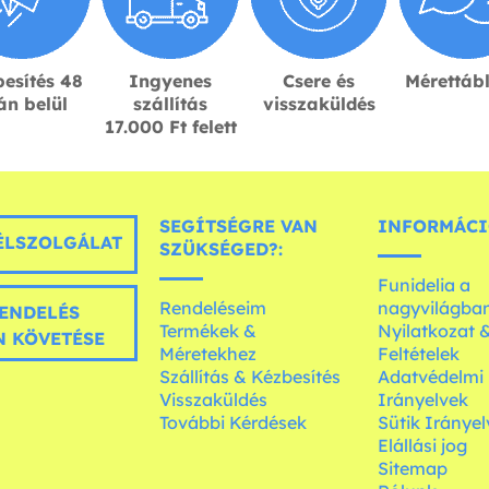
esítés 48
Ingyenes
Csere és
Mérettáb
án belül
szállítás
visszaküldés
17.000 Ft felett
SEGÍTSÉGRE VAN
INFORMÁCI
LSZOLGÁLAT
SZÜKSÉGED?:
Funidelia a
Rendeléseim
nagyvilágba
ENDELÉS
Termékek &
Nyilatkozat 
 KÖVETÉSE
Méretekhez
Feltételek
Szállítás & Kézbesítés
Adatvédelmi
Visszaküldés
Irányelvek
További Kérdések
Sütik Irányel
Elállási jog
Sitemap