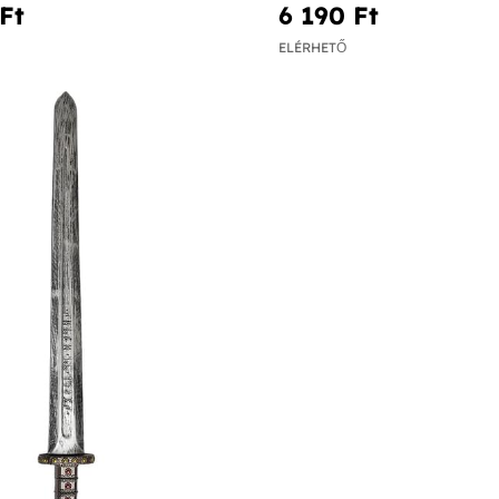
Ft‎
6 190 Ft‎
ELÉRHETŐ