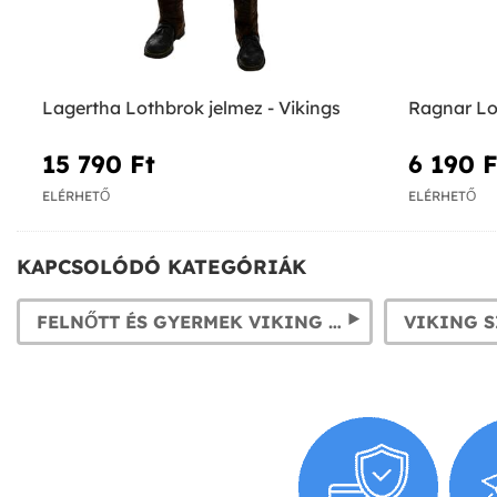
Lagertha Lothbrok jelmez - Vikings
Ragnar Lo
15 790 Ft‎
6 190 Ft
ELÉRHETŐ
ELÉRHETŐ
KAPCSOLÓDÓ KATEGÓRIÁK
FELNŐTT ÉS GYERMEK VIKING JELMEZEK: VIKINGSISAKOK ÉS EGYÉB KIEGÉSZÍTŐK
VIKING 