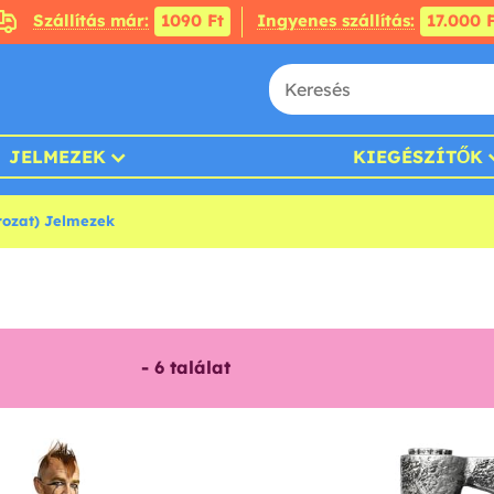
Szállítás már:
1090 Ft
Ingyenes szállítás:
17.000 F
JELMEZEK
KIEGÉSZÍTŐK
rozat) Jelmezek
-
6
találat