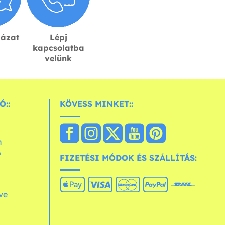
lázat
Lépj
kapcsolatba
velünk
Ó::
KÖVESS MINKET::
n
&
FIZETÉSI MÓDOK ÉS SZÁLLÍTÁS:
ve