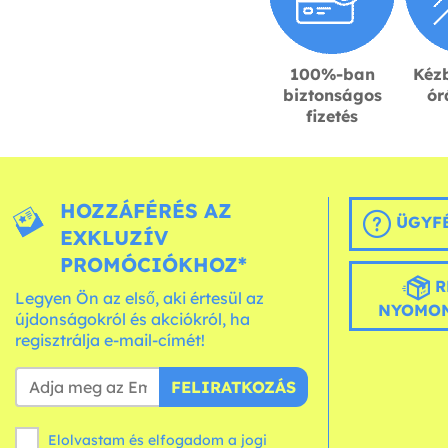
100%-ban
Kézb
biztonságos
ór
fizetés
HOZZÁFÉRÉS AZ
ÜGYFÉ
EXKLUZÍV
PROMÓCIÓKHOZ*
R
Legyen Ön az első, aki értesül az
NYOMON
újdonságokról és akciókról, ha
regisztrálja e-mail-címét!
FELIRATKOZÁS
Elolvastam és elfogadom a jogi