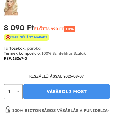
8 090 Ft‎
ELŐTT
8 990 FT‎
10%
CSAK NÉHÁNY MARADT
Tartozékok::
paróka
Termék kompozíció:
100% Szintetikus Szálak
REF: 13067-0
KISZÁLLÍTÁSSAL 2026-08-07
VÁSÁROLJ MOST
100% BIZTONSÁGOS VÁSÁRLÁS A FUNIDELIA-