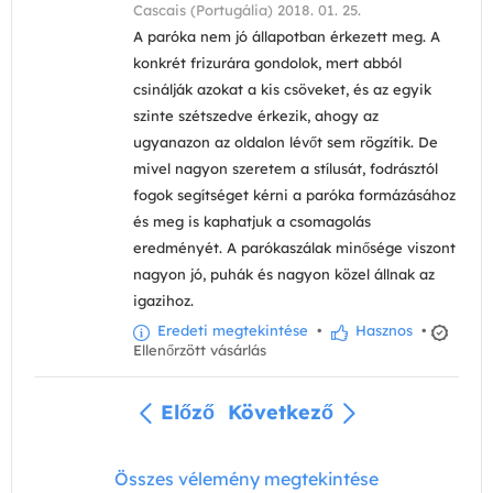
Cascais (Portugália) 2018. 01. 25.
A paróka nem jó állapotban érkezett meg. A
konkrét frizurára gondolok, mert abból
csinálják azokat a kis csöveket, és az egyik
szinte szétszedve érkezik, ahogy az
ugyanazon az oldalon lévőt sem rögzítik. De
mivel nagyon szeretem a stílusát, fodrásztól
fogok segítséget kérni a paróka formázásához
és meg is kaphatjuk a csomagolás
eredményét. A parókaszálak minősége viszont
nagyon jó, puhák és nagyon közel állnak az
igazihoz.
Eredeti megtekintése
•
Hasznos
•
Ellenőrzött vásárlás
Előző
Következő
Összes vélemény megtekintése