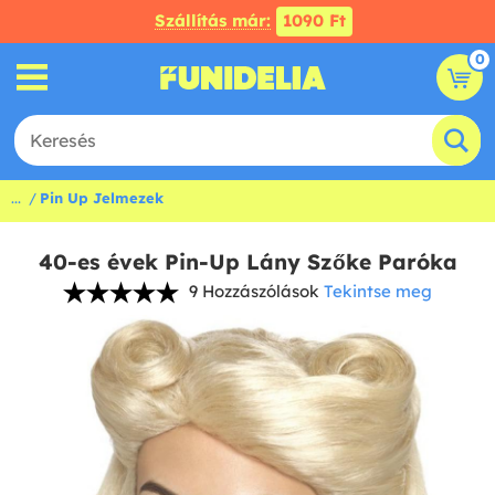
Szállítás már:
1090 Ft
0
...
Pin Up Jelmezek
40-es évek Pin-Up Lány Szőke Paróka
9 Hozzászólások
Tekintse meg