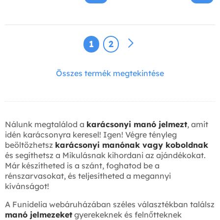
1
2
Összes termék megtekintése
Nálunk megtalálod a
karácsonyi manó jelmezt
, amit
idén karácsonyra keresel! Igen! Végre tényleg
beöltözhetsz
karácsonyi manónak vagy koboldnak
és segíthetsz a Mikulásnak kihordani az ajándékokat.
Már készítheted is a szánt, foghatod be a
rénszarvasokat, és teljesítheted a megannyi
kívánságot!
A Funidelia webáruházában széles választékban találsz
manó jelmezeket
gyerekeknek és felnőtteknek