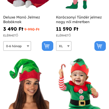
Deluxe Manó Jelmez
Karácsonyi Tündér jelmez
Babáknak
nagy női méretben
3 490 Ft‎
11 590 Ft‎
9 990 Ft‎
ELÉRHETŐ
ELÉRHETŐ