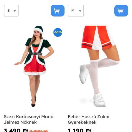
-65%
Szexi Karácsonyi Manó
Fehér Hosszú Zokni
Jelmez Nőknek
Gyerekeknek
3 490 Ft‎
1 190 Ft‎
9 990 Ft‎