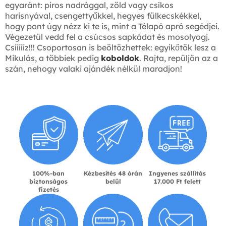
egyaránt: piros nadrággal, zöld vagy csíkos
harisnyával, csengettyűkkel, hegyes fülkecskékkel,
hogy pont úgy nézz ki te is, mint a Télapó apró segédjei.
Végezetül vedd fel a csúcsos sapkádat és mosolyogj.
Csíííííz!!! Csoportosan is beöltözhettek: egyikőtök lesz a
Mikulás, a többiek pedig
koboldok
. Rajta, repüljön az a
szán, nehogy valaki ajándék nélkül maradjon!
100%-ban
Kézbesítés 48 órán
Ingyenes szállítás
biztonságos
belül
17.000 Ft felett
fizetés