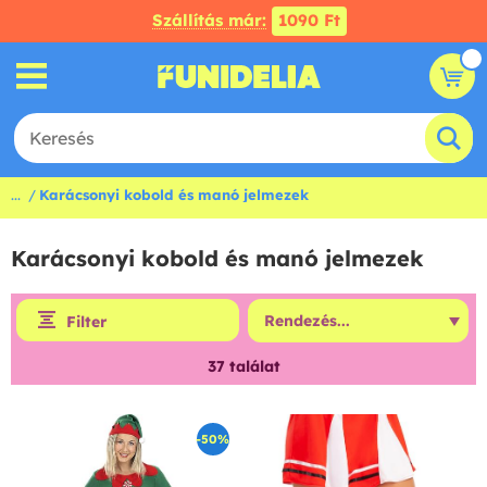
Szállítás már:
1090 Ft
...
Karácsonyi kobold és manó jelmezek
Karácsonyi kobold és manó jelmezek
Filter
37
találat
-50%