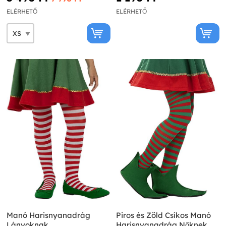
ELÉRHETŐ
ELÉRHETŐ
Manó Harisnyanadrág
Piros és Zöld Csíkos Manó
Lányoknak
Harisnyanadrág Nőknek