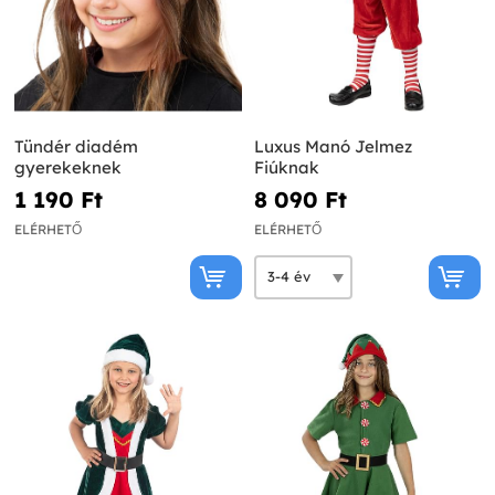
Tündér diadém
Luxus Manó Jelmez
gyerekeknek
Fiúknak
1 190 Ft‎
8 090 Ft‎
ELÉRHETŐ
ELÉRHETŐ