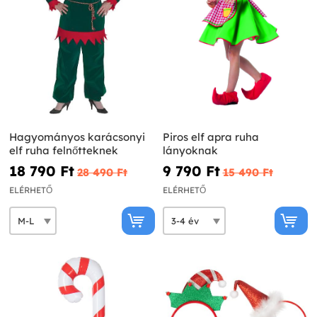
Hagyományos karácsonyi
Piros elf apra ruha
elf ruha felnőtteknek
lányoknak
18 790 Ft‎
9 790 Ft‎
28 490 Ft‎
15 490 Ft‎
ELÉRHETŐ
ELÉRHETŐ