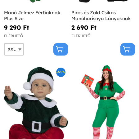
Manó Jelmez Férfiaknak
Piros és Zöld Csíkos
Plus Size
Manóharisnya Lányoknak
9 290 Ft‎
2 690 Ft‎
ELÉRHETŐ
ELÉRHETŐ
-65%