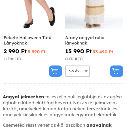
Fekete Halloween Tütü
Arany angyal ruha
Lányoknak
lányoknak
2 990 Ft‎
15 990 Ft‎
5 990 Ft‎
33 490 Ft‎
ELÉRHETŐ
ELÉRHETŐ
Angyal jelmezben
te leszel a buli legjobbja és az egész
égbolt a lábad előtt fog heverni. Nézz szét jelmezeink
között, amelyeket kimondottan neked terveztünk, és
amelyek kicsiknek és nagyoknak egyaránt elérhetők!
Csemetéd részt vehet az élő jászolban
angyalnak