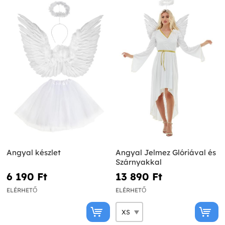
Angyal készlet
Angyal Jelmez Glóriával és
Szárnyakkal
6 190 Ft‎
13 890 Ft‎
ELÉRHETŐ
ELÉRHETŐ