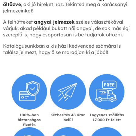
öltözve
, aki jó híreket hoz. Tekintsd meg a karácsonyi
jelmezeinket!
A felnőtteket
angyal jelmezek
széles választékával
várjuk: akad például bukott női angyal, de sok más égi
szereplő is, hogy csoportosan is be tudjatok öltözni.
Katalógusunkban a kis házi kedvenced számára is
találsz jelmezt, hogy ő se maradjon ki a jóból!
100%-ban
Kézbesítés 48 órán
Ingyenes szállítás
biztonságos
belül
17.000 Ft felett
fizetés