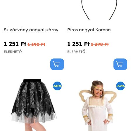
Szivárvány angyalszárny
Piros angyal Korona
1 251 Ft‎
1 251 Ft‎
1 390 Ft‎
1 390 Ft‎
ELÉRHETŐ
ELÉRHETŐ
-50%
-52%