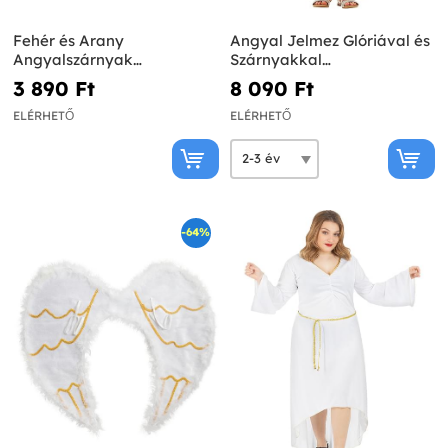
Fehér és Arany
Angyal Jelmez Glóriával és
Angyalszárnyak
Szárnyakkal
Gyermekeknek
Gyermekeknek
3 890 Ft‎
8 090 Ft‎
ELÉRHETŐ
ELÉRHETŐ
-64%