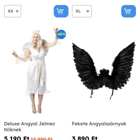
-63%
Deluxe Angyal Jelmez
Fekete Angyalszárnyak
Nőknek
5 190 Ft‎
3 890 Ft‎
13 890 Ft‎