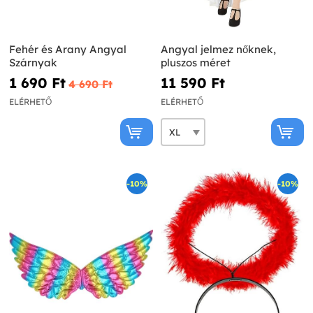
Fehér és Arany Angyal
Angyal jelmez nőknek,
Szárnyak
pluszos méret
1 690 Ft‎
11 590 Ft‎
4 690 Ft‎
ELÉRHETŐ
ELÉRHETŐ
-10%
-10%