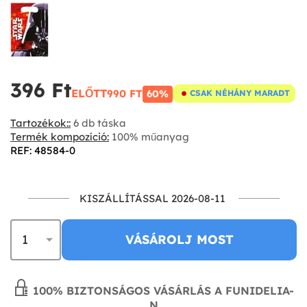
396 Ft‎
ELŐTT
990 FT‎
60%
CSAK NÉHÁNY MARADT
Tartozékok::
6 db táska
Termék kompozíció:
100% műanyag
REF: 48584-0
KISZÁLLÍTÁSSAL 2026-08-11
VÁSÁROLJ MOST
100% BIZTONSÁGOS VÁSÁRLÁS A FUNIDELIA-
N