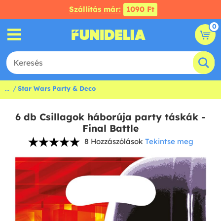
Szállítás már:
1090 Ft
0
...
Star Wars Party & Deco
6 db Csillagok háborúja party táskák -
Final Battle
8 Hozzászólások
Tekintse meg