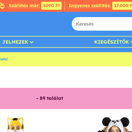
Szállítás már:
1090 Ft
Ingyenes szállítás:
17.000 F
JELMEZEK
KIEGÉSZÍTŐK
rumi
-
89
találat