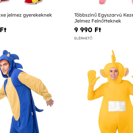
uxe jelmez gyerekeknek
Többszínű Egyszarvú Kez
Jelmez Felnőtteknek
Ft‎
9 990 Ft‎
ELÉRHETŐ