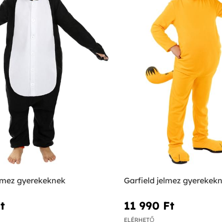
elmez gyerekeknek
Garfield jelmez gyerekek
‎
11 990 Ft‎
ELÉRHETŐ