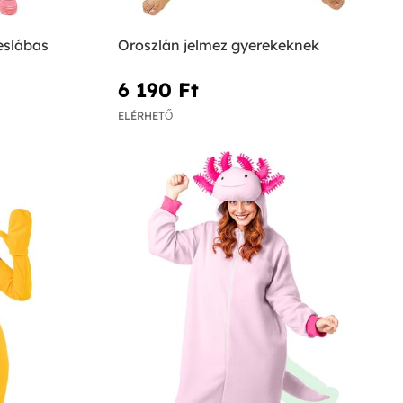
eslábas
Oroszlán jelmez gyerekeknek
6 190 Ft‎
ELÉRHETŐ