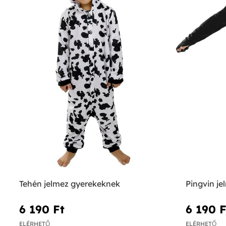
Tehén jelmez gyerekeknek
Pingvin j
6 190 Ft‎
6 190 Ft
ELÉRHETŐ
ELÉRHETŐ