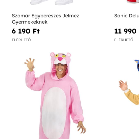
Szamár Egyberészes Jelmez
Sonic Del
Gyermekeknek
6 190 Ft‎
11 990 
ELÉRHETŐ
ELÉRHETŐ