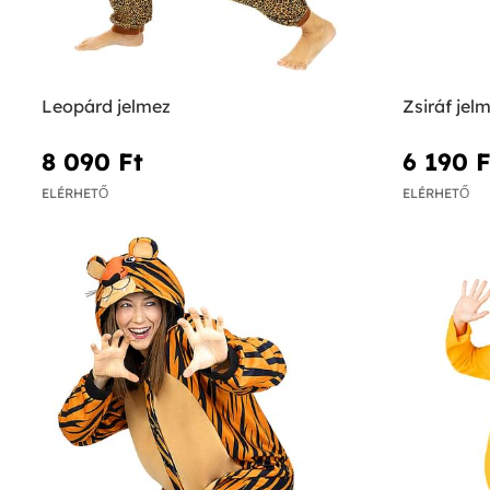
Leopárd jelmez
Zsiráf jel
8 090 Ft‎
6 190 Ft
ELÉRHETŐ
ELÉRHETŐ