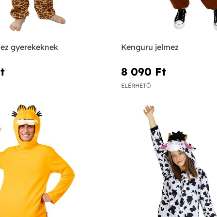
mez gyerekeknek
Kenguru jelmez
‎
8 090 Ft‎
ELÉRHETŐ