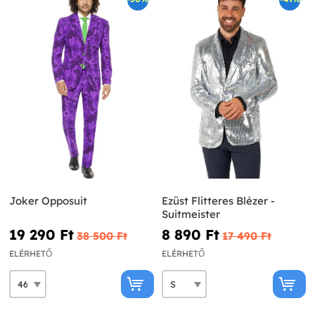
Joker Opposuit
Ezüst Flitteres Blézer -
Suitmeister
19 290 Ft‎
8 890 Ft‎
38 500 Ft‎
17 490 Ft‎
ELÉRHETŐ
ELÉRHETŐ