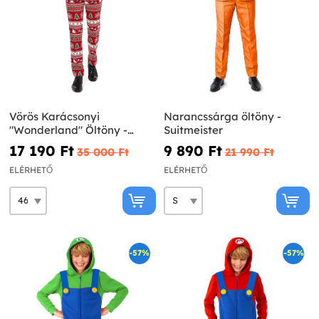
Vörös Karácsonyi
Narancssárga öltöny -
"Wonderland" Öltöny -
Suitmeister
Opposuits
17 190 Ft‎
9 890 Ft‎
35 000 Ft‎
21 990 Ft‎
ELÉRHETŐ
ELÉRHETŐ
-57%
-57%