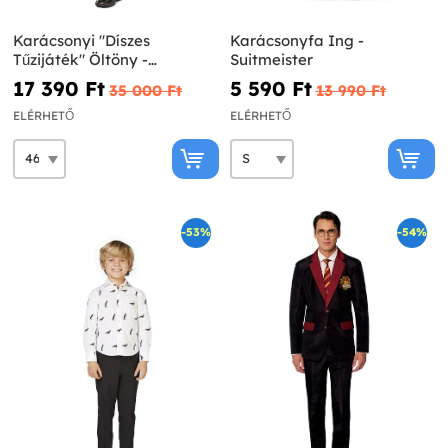
Karácsonyi "Díszes
Karácsonyfa Ing -
Tűzijáték" Öltöny -
Suitmeister
Opposuits
17 390 Ft‎
5 590 Ft‎
35 000 Ft‎
13 990 Ft‎
ELÉRHETŐ
ELÉRHETŐ
-53%
-54%