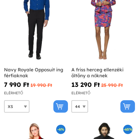
Navy Royale Opposuit ing
A friss herceg ellenzéki
férfiaknak
öltöny a nőknek
7 990 Ft‎
13 290 Ft‎
19 990 Ft‎
25 990 Ft‎
ELÉRHETŐ
ELÉRHETŐ
-6%
-65%