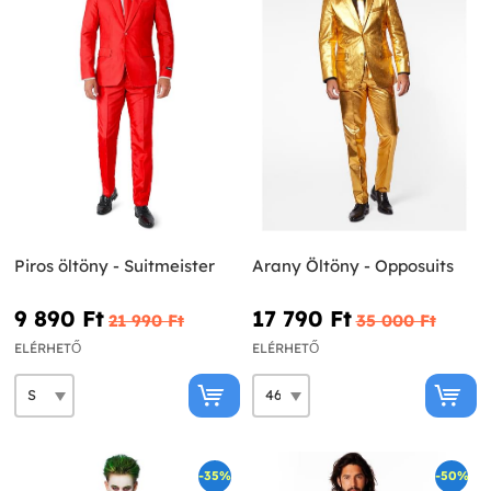
Piros öltöny - Suitmeister
Arany Öltöny - Opposuits
9 890 Ft‎
17 790 Ft‎
21 990 Ft‎
35 000 Ft‎
ELÉRHETŐ
ELÉRHETŐ
-35%
-50%