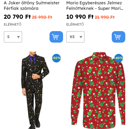
A Joker öltöny Suitmeister
Mario Egyberészes Jelmez
Férfiak számára
Felnőtteknek - Super Mario
Bros.
20 790 Ft‎
10 990 Ft‎
25 990 Ft‎
21 990 Ft‎
ELÉRHETŐ
ELÉRHETŐ
-50%
-60%