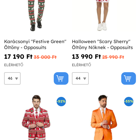
Karácsonyi "Festive Green"
Halloween "Scary Sherry"
Öltöny - Opposuits
Öltöny Nőknek - Opposuits
17 190 Ft‎
13 990 Ft‎
35 000 Ft‎
25 990 Ft‎
ELÉRHETŐ
ELÉRHETŐ
-51%
-55%