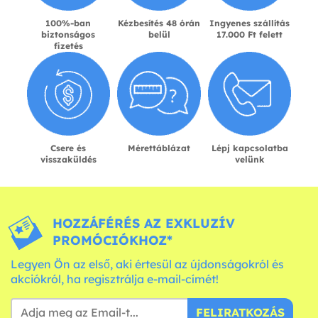
100%-ban
Kézbesítés 48 órán
Ingyenes szállítás
biztonságos
belül
17.000 Ft felett
fizetés
Csere és
Mérettáblázat
Lépj kapcsolatba
visszaküldés
velünk
HOZZÁFÉRÉS AZ EXKLUZÍV
PROMÓCIÓKHOZ*
Legyen Ön az első, aki értesül az újdonságokról és
akciókról, ha regisztrálja e-mail-címét!
FELIRATKOZÁS