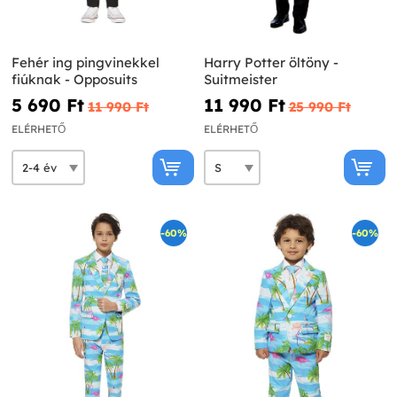
Fehér ing pingvinekkel
Harry Potter öltöny -
fiúknak - Opposuits
Suitmeister
5 690 Ft‎
11 990 Ft‎
11 990 Ft‎
25 990 Ft‎
ELÉRHETŐ
ELÉRHETŐ
-60%
-60%