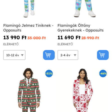
Flamingó Jelmez Tiniknek -
Flamingók Öltöny
Opposuits
Gyerekeknek - Opposuits
13 990 Ft‎
11 690 Ft‎
35 000 Ft‎
28 990 Ft‎
ELÉRHETŐ
ELÉRHETŐ
-51%
-46%