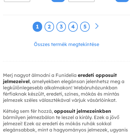
1
2
3
4
5
Összes termék megtekintése
Merj nagyot álmodni a Funidelia
eredeti opposuit
jelmezeivel
, amelyekben elegánsan jelenhetsz meg a
legkülönlegesebb alkalmakon! Webáruházunkban
férfiaknak készült, eredeti, színes, mókás és mintás
jelmezek széles választékával várjuk vásárlóinkat.
Kétség sem fér hozzá,
opposuit jelmezeinkben
bármilyen jelmezbálon te leszel a király. Ezek a jövő
jelmezei! Ezek az eredeti és mókás ruhák sokkal
elegánsabbak, mint a hagyományos jelmezek, ugyanis