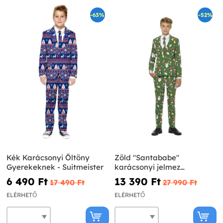
-63%
-52%
Kék Karácsonyi Öltöny
Zöld "Santababe"
Gyerekeknek - Suitmeister
karácsonyi jelmez
tinédzsereknek - Opposuits
6 490 Ft‎
13 390 Ft‎
17 490 Ft‎
27 990 Ft‎
ELÉRHETŐ
ELÉRHETŐ