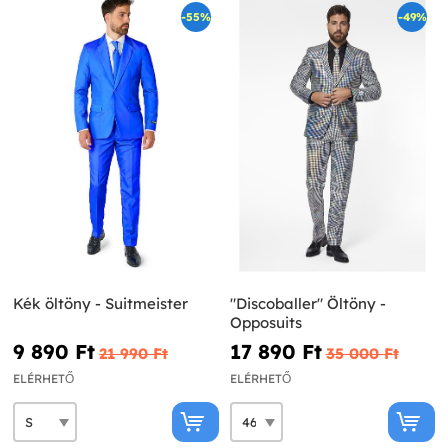
-55%
-49%
Kék öltöny - Suitmeister
"Discoballer" Öltöny -
Opposuits
9 890 Ft‎
17 890 Ft‎
21 990 Ft‎
35 000 Ft‎
ELÉRHETŐ
ELÉRHETŐ