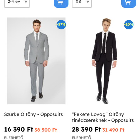
-57%
-10%
Szürke Öltöny - Opposuits
"Fekete Lovag" Öltöny
tinédzsereknek - Opposuits
16 390 Ft‎
28 390 Ft‎
38 500 Ft‎
31 490 Ft‎
ELÉRHETŐ
ELÉRHETŐ