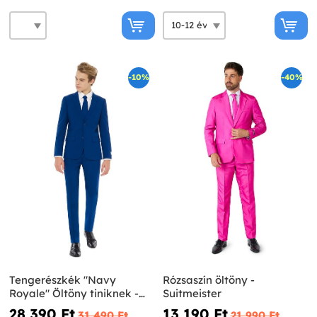
-10%
-40%
Tengerészkék "Navy
Rózsaszín öltöny -
Royale" Öltöny tiniknek -
Suitmeister
Opposuits
28 390 Ft‎
13 190 Ft‎
31 490 Ft‎
21 990 Ft‎