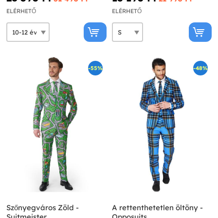
ELÉRHETŐ
ELÉRHETŐ
-55%
-48%
Szőnyegváros Zöld -
A rettenthetetlen öltöny -
Suitmeister
Opposuits