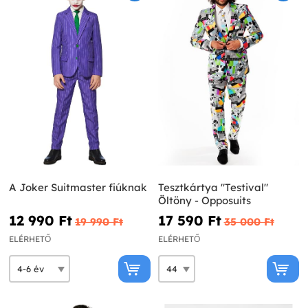
A Joker Suitmaster fiúknak
Tesztkártya "Testival"
Öltöny - Opposuits
12 990 Ft‎
17 590 Ft‎
19 990 Ft‎
35 000 Ft‎
ELÉRHETŐ
ELÉRHETŐ