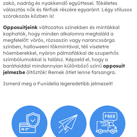
zakó, nadrág és nyakkendő együttesei. Tökéletes
választás nők és férfiak részére egyaránt. Légy stílusos
szórakozás közben is!
Opposuitjeink
változatos színekben és mintákkal
kaphatók, hogy minden alkalomra megtaláld a
megfelelőt: vörös, rózsaszín vagy narancssárga
színben, halloweeni tökmintával, téli viseletre
hóemberekkel, nyáron pálmafákkal de szuperhős
szimbólumokkal is találsz. Képzeld el, hogy a
barátaiddal mindannyian különböző színű
opposuit
jelmezbe
öltöztök! Remek ötlet lenne farsangra.
Ismerd meg a Funidelia legeredetibb jelmezeit!