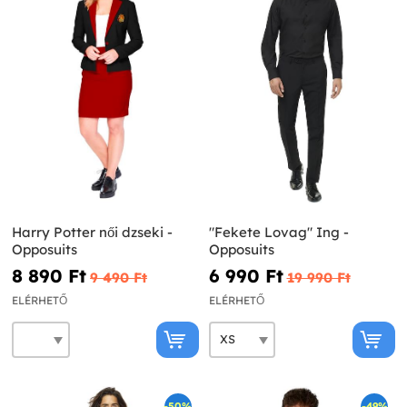
Harry Potter női dzseki -
"Fekete Lovag" Ing -
Opposuits
Opposuits
8 890 Ft‎
6 990 Ft‎
9 490 Ft‎
19 990 Ft‎
ELÉRHETŐ
ELÉRHETŐ
-50%
-49%