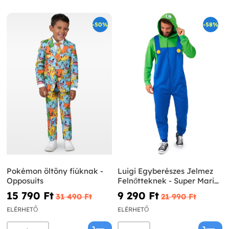
-50%
-58%
Pokémon öltöny fiúknak -
Luigi Egyberészes Jelmez
Opposuits
Felnőtteknek - Super Mario
Bros.
15 790 Ft‎
9 290 Ft‎
31 490 Ft‎
21 990 Ft‎
ELÉRHETŐ
ELÉRHETŐ