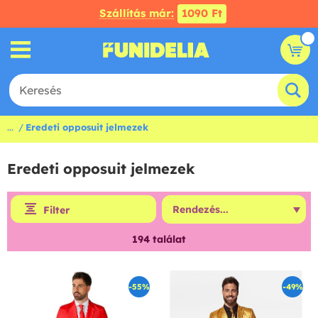
Szállítás már:
1090 Ft
...
Eredeti opposuit jelmezek
Eredeti opposuit jelmezek
Filter
194
találat
-55%
-49%