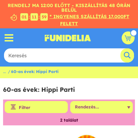
RENDELJ MA 12:00 ELŐTT - KISZÁLLÍTÁS 48 ÓRÁN
BELÜL
* INGYENES SZÁLLÍTÁS 17.000FT
:
:
01
11
59
FELETT
...
60-as évek: Hippi Parti
60-as évek: Hippi Parti
Filter
2
találat