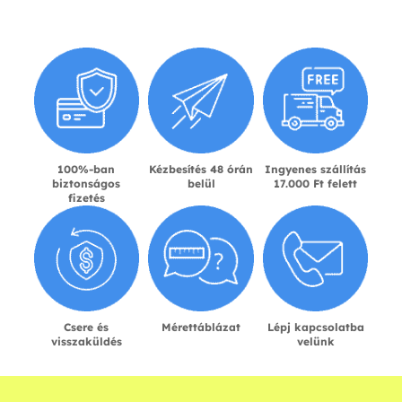
100%-ban
Kézbesítés 48 órán
Ingyenes szállítás
biztonságos
belül
17.000 Ft felett
fizetés
Csere és
Mérettáblázat
Lépj kapcsolatba
visszaküldés
velünk