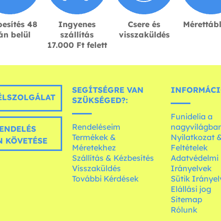
esítés 48
Ingyenes
Csere és
Mérettáb
án belül
szállítás
visszaküldés
17.000 Ft felett
SEGÍTSÉGRE VAN
INFORMÁCI
LSZOLGÁLAT
SZÜKSÉGED?:
Funidelia a
Rendeléseim
nagyvilágba
ENDELÉS
Termékek &
Nyilatkozat 
 KÖVETÉSE
Méretekhez
Feltételek
Szállítás & Kézbesítés
Adatvédelmi
Visszaküldés
Irányelvek
További Kérdések
Sütik Irányel
Elállási jog
Sitemap
Rólunk