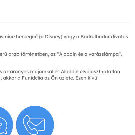
 Jasmine hercegnő (a Disney) vagy a Badrulbudur divatos
zerû arab történetben, az "Aladdin és a varázslámpa".
 és az aranyos majomkal és Aladdin elválaszthatatlan
 akkor a Funidelia az Ön üzlete. Ezen kívül