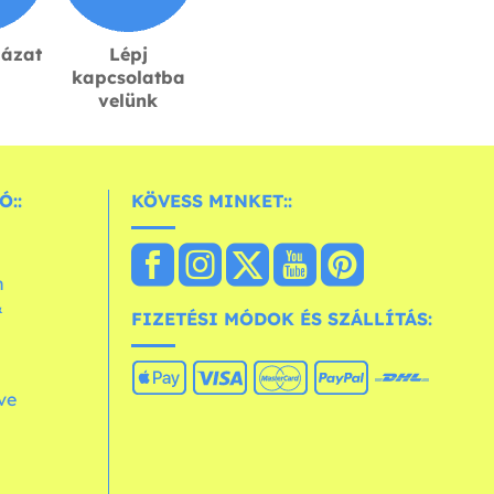
lázat
Lépj
kapcsolatba
velünk
Ó::
KÖVESS MINKET::
n
&
FIZETÉSI MÓDOK ÉS SZÁLLÍTÁS:
ve