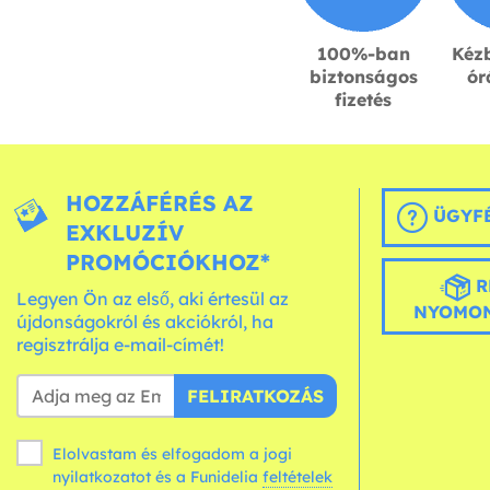
100%-ban
Kézb
biztonságos
ór
fizetés
HOZZÁFÉRÉS AZ
ÜGYFÉ
EXKLUZÍV
PROMÓCIÓKHOZ*
R
Legyen Ön az első, aki értesül az
NYOMON
újdonságokról és akciókról, ha
regisztrálja e-mail-címét!
FELIRATKOZÁS
Elolvastam és elfogadom a jogi
nyilatkozatot és a Funidelia
feltételek