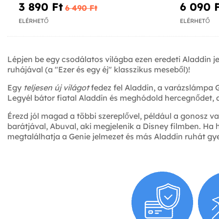
3 890 Ft‎
6 090 F
6 490 Ft‎
ELÉRHETŐ
ELÉRHETŐ
Lépjen be egy csodálatos világba ezen eredeti Aladdin j
ruhájával (a "Ezer és egy éj" klasszikus meseből)!
Egy
teljesen új világot
fedez fel Aladdin, a varázslámpa G
Legyél bátor fiatal Aladdin és meghódold hercegnődet, a
Érezd jól magad a többi szereplővel, például a gonosz v
barátjával, Abuval, aki megjelenik a Disney filmben. Ha 
megtalálhatja a Genie jelmezet és más Aladdin ruhát gye