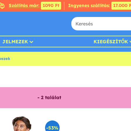
Szállítás már:
1090 Ft
Ingyenes szállítás:
17.000 F
JELMEZEK
KIEGÉSZÍTŐK
mezek
-
2
találat
-53%