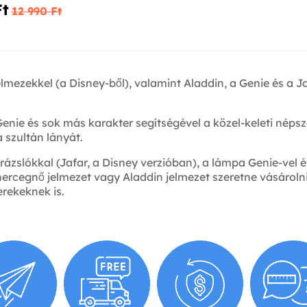
t‎
12 990 Ft‎
elmezekkel (a Disney-ből), valamint Aladdin, a Genie és a
enie és sok más karakter segítségével a közel-keleti néps
 szultán lányát.
arázslókkal (Jafar, a Disney verzióban), a lámpa Genie-vel
hercegnő jelmezet vagy Aladdin jelmezet szeretne vásárolni,
rekeknek is.