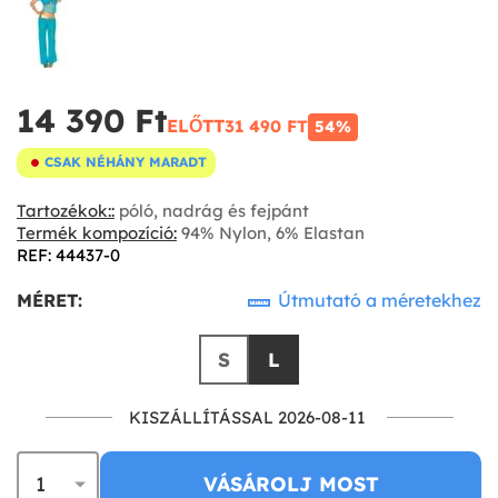
14 390 Ft‎
ELŐTT
31 490 FT‎
54%
CSAK NÉHÁNY MARADT
Tartozékok::
póló, nadrág és fejpánt
Termék kompozíció:
94% Nylon, 6% Elastan
REF: 44437-0
MÉRET:
Útmutató a méretekhez
S
L
KISZÁLLÍTÁSSAL 2026-08-11
VÁSÁROLJ MOST