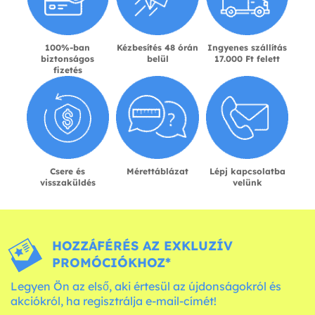
100%-ban
Kézbesítés 48 órán
Ingyenes szállítás
biztonságos
belül
17.000 Ft felett
fizetés
Csere és
Mérettáblázat
Lépj kapcsolatba
visszaküldés
velünk
HOZZÁFÉRÉS AZ EXKLUZÍV
PROMÓCIÓKHOZ*
Legyen Ön az első, aki értesül az újdonságokról és
akciókról, ha regisztrálja e-mail-címét!