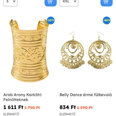
-10%
-40%
Arab Arany Karkötő
Belly Dance érme fülbevaló
Felnőtteknek
1 611 Ft‎
834 Ft‎
1 790 Ft‎
1 390 Ft‎
ELÉRHETŐ
ELÉRHETŐ