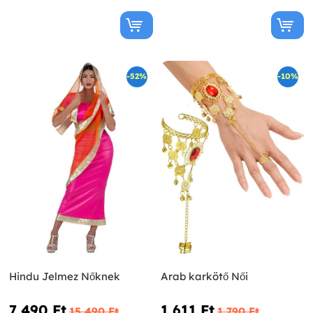
-52%
-10%
Hindu Jelmez Nőknek
Arab karkötő Női
7 490 Ft‎
1 611 Ft‎
15 490 Ft‎
1 790 Ft‎