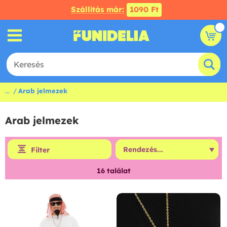
Szállítás már:
1090 Ft
...
Arab jelmezek
Arab jelmezek
Filter
16
találat