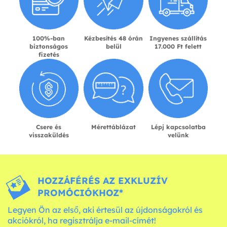
100%-ban
Kézbesítés 48 órán
Ingyenes szállítás
biztonságos
belül
17.000 Ft felett
fizetés
Csere és
Mérettáblázat
Lépj kapcsolatba
visszaküldés
velünk
HOZZÁFÉRÉS AZ EXKLUZÍV
PROMÓCIÓKHOZ*
Legyen Ön az első, aki értesül az újdonságokról és
akciókról, ha regisztrálja e-mail-címét!