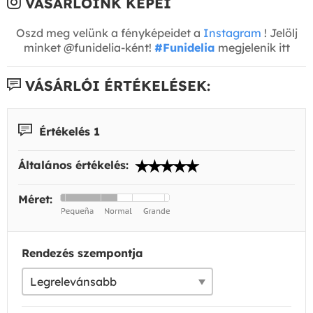
VÁSÁRLÓINK KÉPEI
Oszd meg velünk a fényképeidet a
Instagram
! Jelölj
minket @funidelia-ként!
#Funidelia
megjelenik itt
VÁSÁRLÓI ÉRTÉKELÉSEK:
Értékelés 1
Általános értékelés:
Méret:
Rendezés szempontja