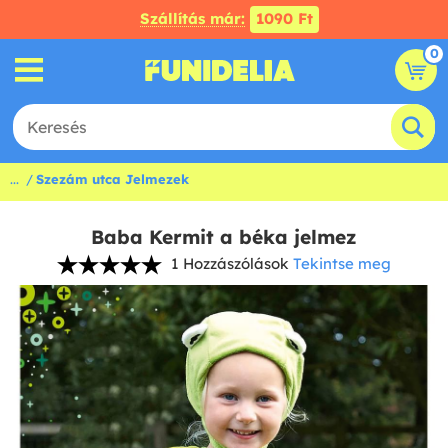
Szállítás már:
1090 Ft
0
...
Szezám utca Jelmezek
Baba Kermit a béka jelmez
1 Hozzászólások
Tekintse meg