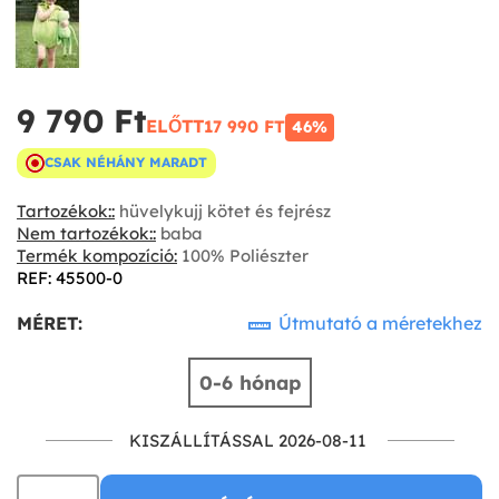
9 790 Ft‎
ELŐTT
17 990 FT‎
46%
CSAK NÉHÁNY MARADT
Tartozékok::
hüvelykujj kötet és fejrész
Nem tartozékok::
baba
Termék kompozíció:
100% Poliészter
REF: 45500-0
MÉRET:
Útmutató a méretekhez
0-6 hónap
KISZÁLLÍTÁSSAL 2026-08-11