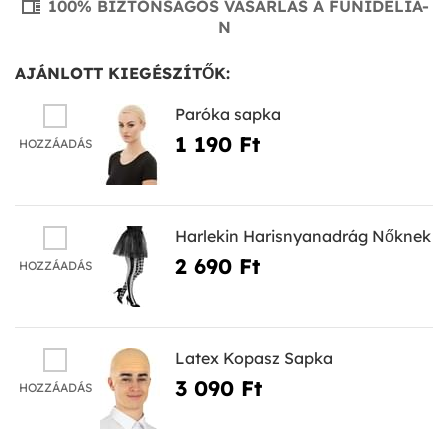
100% BIZTONSÁGOS VÁSÁRLÁS A FUNIDELIA-
N
AJÁNLOTT KIEGÉSZÍTŐK:
Paróka sapka
1 190 Ft‎
HOZZÁADÁS
Harlekin Harisnyanadrág Nőknek
2 690 Ft‎
HOZZÁADÁS
Latex Kopasz Sapka
3 090 Ft‎
HOZZÁADÁS