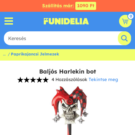
Szállítás már:
1090 Ft
0
...
Paprikajancsi Jelmezek
Baljós Harlekin bot
4 Hozzászólások
Tekintse meg