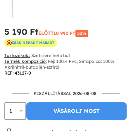
5 190 Ft‎
ELŐTT
10 990 FT‎
53%
CSAK NÉHÁNY MARADT
Tartozékok::
Szétszerelhető bot
Termék kompozíció:
Fej: 100% Pvc, Sétapálca: 100%
Akrilnitril-butadién-sztirol
REF: 43127-0
KISZÁLLÍTÁSSAL 2026-08-08
VÁSÁROLJ MOST