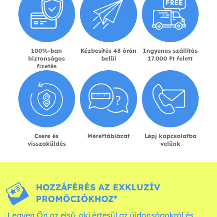
100%-ban
Kézbesítés 48 órán
Ingyenes szállítás
biztonságos
belül
17.000 Ft felett
fizetés
Csere és
Mérettáblázat
Lépj kapcsolatba
visszaküldés
velünk
HOZZÁFÉRÉS AZ EXKLUZÍV
PROMÓCIÓKHOZ*
Legyen Ön az első, aki értesül az újdonságokról és