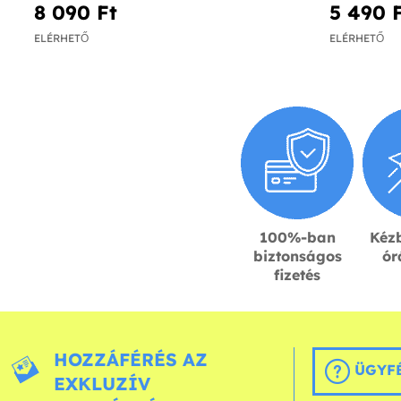
8 090 Ft‎
5 490 F
ELÉRHETŐ
ELÉRHETŐ
100%-ban
Kézb
biztonságos
ór
fizetés
HOZZÁFÉRÉS AZ
ÜGYFÉ
EXKLUZÍV