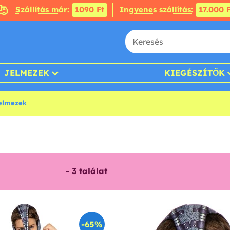
Szállítás már:
1090 Ft
Ingyenes szállítás:
17.000 F
JELMEZEK
KIEGÉSZÍTŐK
elmezek
-
3
találat
-65%