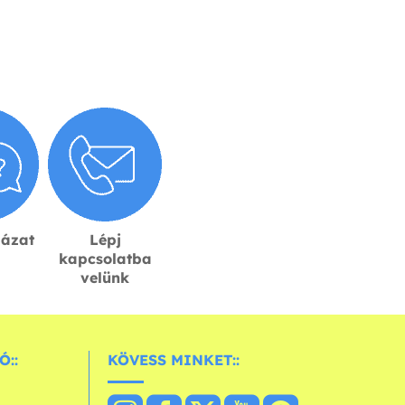
lázat
Lépj
kapcsolatba
velünk
Ó::
KÖVESS MINKET::