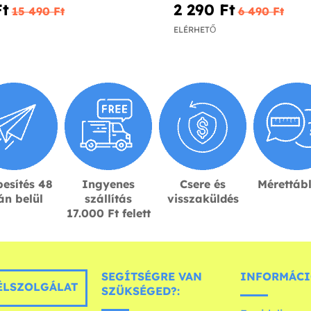
t‎
2 290 Ft‎
15 490 Ft‎
6 490 Ft‎
ELÉRHETŐ
esítés 48
Ingyenes
Csere és
Mérettáb
án belül
szállítás
visszaküldés
17.000 Ft felett
SEGÍTSÉGRE VAN
INFORMÁCI
LSZOLGÁLAT
SZÜKSÉGED?: