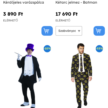
Kérdőjeles varázspálca
Kétarc jelmez - Batman
3 890 Ft‎
17 690 Ft‎
ELÉRHETŐ
ELÉRHETŐ
-10%
-53%