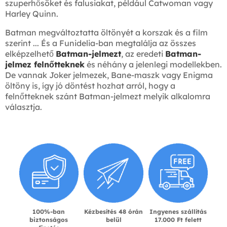
szuperhősöket és falusiakat, például Catwoman vagy
Harley Quinn.
Batman megváltoztatta öltönyét a korszak és a film
szerint ... És a Funidelia-ban megtalálja az összes
elképzelhető
Batman-jelmezt
, az eredeti
Batman-
jelmez felnőtteknek
és néhány a jelenlegi modellekben.
De vannak Joker jelmezek, Bane-maszk vagy Enigma
öltöny is, így jó döntést hozhat arról, hogy a
felnőtteknek szánt Batman-jelmezt melyik alkalomra
választja.
100%-ban
Kézbesítés 48 órán
Ingyenes szállítás
biztonságos
belül
17.000 Ft felett