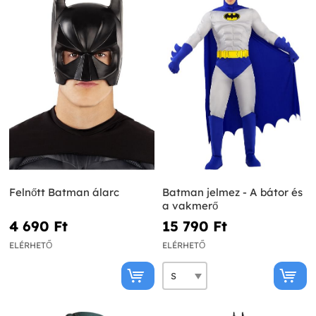
Felnőtt Batman álarc
Batman jelmez - A bátor és
a vakmerő
4 690 Ft‎
15 790 Ft‎
ELÉRHETŐ
ELÉRHETŐ