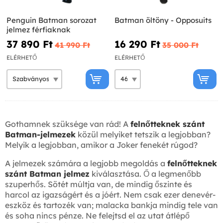
Penguin Batman sorozat
Batman öltöny - Opposuits
jelmez férfiaknak
37 890 Ft‎
16 290 Ft‎
41 990 Ft‎
35 000 Ft‎
ELÉRHETŐ
ELÉRHETŐ
Gothamnek szüksége van rád! A
felnőtteknek szánt
Batman-jelmezek
közül melyiket tetszik a legjobban?
Melyik a legjobban, amikor a Joker fenekét rúgod?
A jelmezek számára a legjobb megoldás a
felnőtteknek
szánt Batman jelmez
kiválasztása. Ő a legmenőbb
szuperhős. Sötét múltja van, de mindig őszinte és
harcol az igazságért és a jóért. Nem csak ezer denevér-
eszköz és tartozék van; malacka bankja mindig tele van
és soha nincs pénze. Ne felejtsd el az utat átlépő