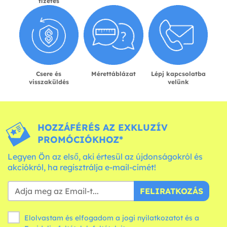
fizetés
Csere és
Mérettáblázat
Lépj kapcsolatba
visszaküldés
velünk
HOZZÁFÉRÉS AZ EXKLUZÍV
PROMÓCIÓKHOZ*
Legyen Ön az első, aki értesül az újdonságokról és
akciókról, ha regisztrálja e-mail-címét!
FELIRATKOZÁS
Elolvastam és elfogadom a jogi nyilatkozatot és a