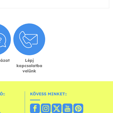
lázat
Lépj
kapcsolatba
velünk
Ó::
KÖVESS MINKET::
n