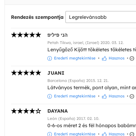
Rendezés szempontja
הני פיליפ
Petah Tikwa, israel, (Izrael) 2020. 03. 12.
Lenyűgöző Kijött tökéletes tökéletes 
Eredeti megtekintése
•
Hasznos
•
JUANI
Barcelona (España) 2015. 12. 21.
Látványos termék, pont olyan, mint a
Eredeti megtekintése
•
Hasznos
•
DAYANA
León (España) 2017. 02. 10.
0-6-os méret 2 és fél hónapos babámn
Eredeti megtekintése
•
Hasznos
•