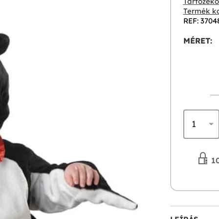
Tartozékok
Termék ko
REF: 3704
MÉRET:
10