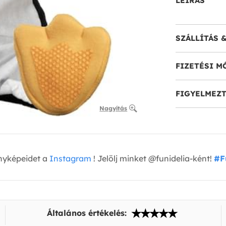
LEÍRÁS
SZÁLLÍTÁS 
FIZETÉSI M
FIGYELMEZT
Nagyítás
nyképeidet a
Instagram
! Jelölj minket @funidelia-ként!
#F
Általános értékelés: