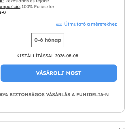
::
kezeslábas és fejdísz
mpozíció:
100% Poliészter
8-0
Útmutató a méretekhez
0-6 hónap
KISZÁLLÍTÁSSAL 2026-08-08
VÁSÁROLJ MOST
0% BIZTONSÁGOS VÁSÁRLÁS A FUNIDELIA-N