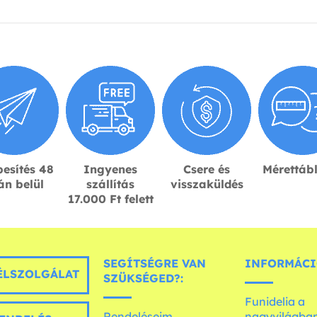
esítés 48
Ingyenes
Csere és
Mérettáb
án belül
szállítás
visszaküldés
17.000 Ft felett
SEGÍTSÉGRE VAN
INFORMÁCI
LSZOLGÁLAT
SZÜKSÉGED?:
Funidelia a
Rendeléseim
nagyvilágba