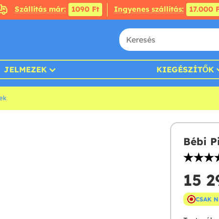
Szállítás már:
1090 Ft
Ingyenes szállítás:
17.000 F
JELMEZEK
KIEGÉSZÍTŐK
ek
Bébi P
15 2
CSAK 