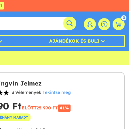
t
0
AJÁNDÉKOK ÉS BULI
ingvin Jelmez
3 Vélemények
Tekintse meg
90 Ft‎
ELŐTT
25 990 FT‎
41%
NÉHÁNY MARADT