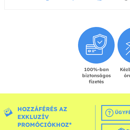
100%-ban
Kézb
biztonságos
ór
fizetés
HOZZÁFÉRÉS AZ
ÜGYFÉ
EXKLUZÍV
PROMÓCIÓKHOZ*