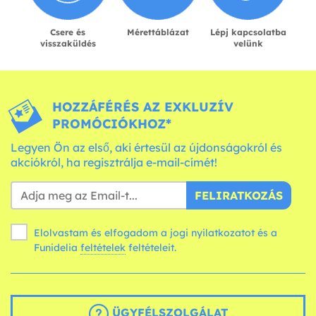
Csere és
Mérettáblázat
Lépj kapcsolatba
visszaküldés
velünk
HOZZÁFÉRÉS AZ EXKLUZÍV
PROMÓCIÓKHOZ*
Legyen Ön az első, aki értesül az újdonságokról és
akciókról, ha regisztrálja e-mail-címét!
FELIRATKOZÁS
Elolvastam és elfogadom a jogi nyilatkozatot és a
Funidelia
feltételek
feltételeit.
ÜGYFÉLSZOLGÁLAT