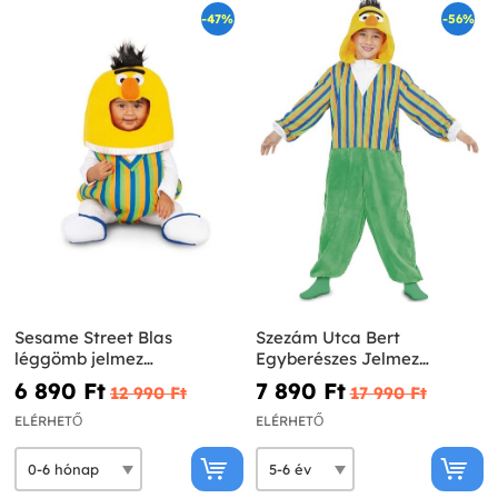
-47%
-56%
Sesame Street Blas
Szezám Utca Bert
léggömb jelmez
Egyberészes Jelmez
csecsemőknek
Gyermekeknek
6 890 Ft‎
7 890 Ft‎
12 990 Ft‎
17 990 Ft‎
ELÉRHETŐ
ELÉRHETŐ