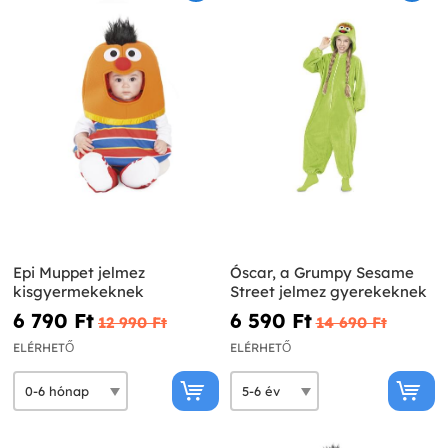
Epi Muppet jelmez
Óscar, a Grumpy Sesame
kisgyermekeknek
Street jelmez gyerekeknek
6 790 Ft‎
6 590 Ft‎
12 990 Ft‎
14 690 Ft‎
ELÉRHETŐ
ELÉRHETŐ