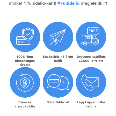
minket @funidelia-ként!
#Funidelia
megjelenik itt
100%-ban
Kézbesítés 48 órán
Ingyenes szállítás
biztonságos
belül
17.000 Ft felett
fizetés
Csere és
Mérettáblázat
Lépj kapcsolatba
visszaküldés
velünk