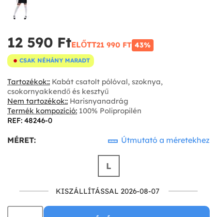
12 590 Ft‎
ELŐTT
21 990 FT‎
43%
CSAK NÉHÁNY MARADT
Tartozékok::
Kabát csatolt pólóval, szoknya,
csokornyakkendő és kesztyű
Nem tartozékok::
Harisnyanadrág
Termék kompozíció:
100% Polipropilén
REF: 48246-0
MÉRET:
Útmutató a méretekhez
L
KISZÁLLÍTÁSSAL 2026-08-07