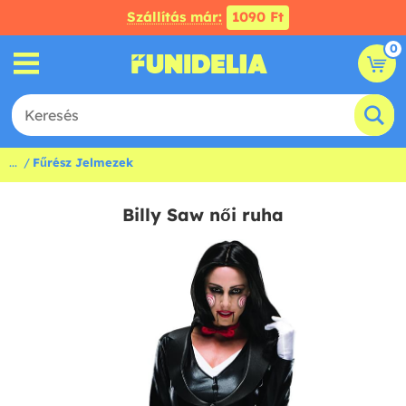
Szállítás már:
1090 Ft
0
...
Fűrész Jelmezek
Billy Saw női ruha