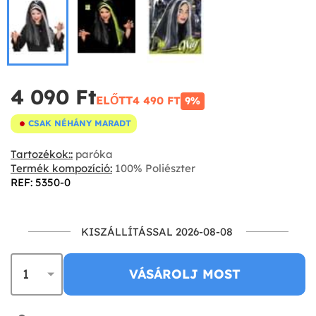
4 090 Ft‎
ELŐTT
4 490 FT‎
9%
CSAK NÉHÁNY MARADT
Tartozékok::
paróka
Termék kompozíció:
100% Poliészter
REF: 5350-0
KISZÁLLÍTÁSSAL 2026-08-08
VÁSÁROLJ MOST