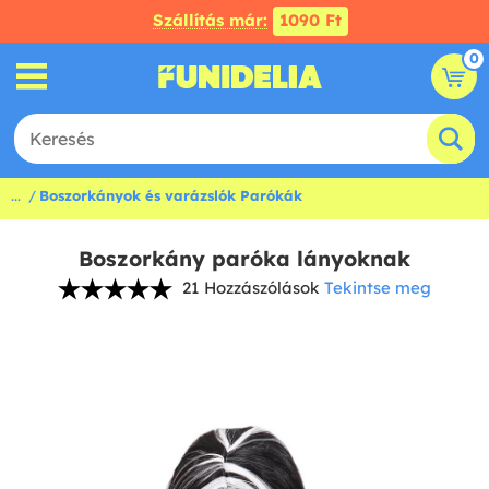
Szállítás már:
1090 Ft
0
...
Boszorkányok és varázslók Parókák
Boszorkány paróka lányoknak
21 Hozzászólások
Tekintse meg