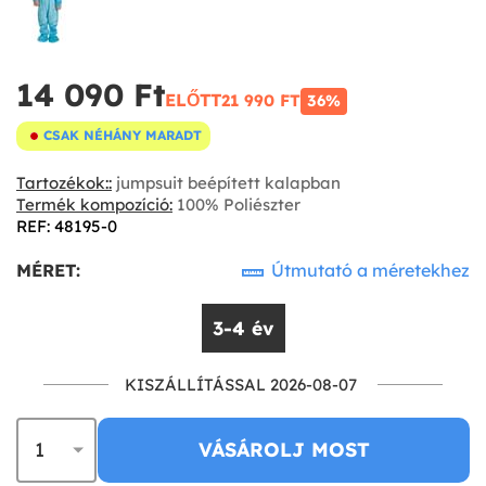
14 090 Ft‎
ELŐTT
21 990 FT‎
36%
CSAK NÉHÁNY MARADT
Tartozékok::
jumpsuit beépített kalapban
Termék kompozíció:
100% Poliészter
REF: 48195-0
MÉRET:
Útmutató a méretekhez
3-4 év
KISZÁLLÍTÁSSAL 2026-08-07
VÁSÁROLJ MOST