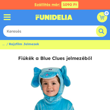
Szállítás már:
1090 Ft
0
...
Rajzfilm Jelmezek
Fiúkék a Blue Clues jelmezéből