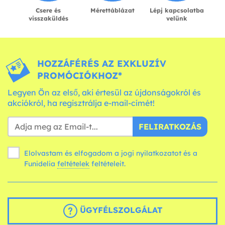
Csere és
Mérettáblázat
Lépj kapcsolatba
visszaküldés
velünk
HOZZÁFÉRÉS AZ EXKLUZÍV
PROMÓCIÓKHOZ*
Legyen Ön az első, aki értesül az újdonságokról és
akciókról, ha regisztrálja e-mail-címét!
FELIRATKOZÁS
Elolvastam és elfogadom a jogi nyilatkozatot és a
Funidelia
feltételek
feltételeit.
ÜGYFÉLSZOLGÁLAT