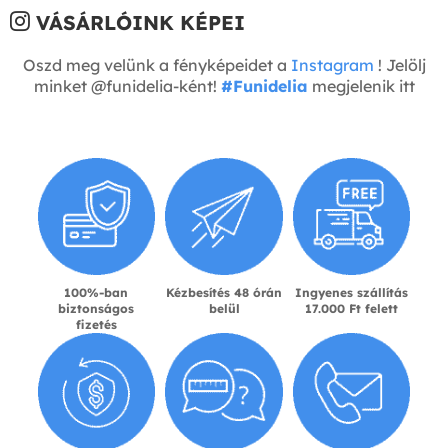
VÁSÁRLÓINK KÉPEI
Oszd meg velünk a fényképeidet a
Instagram
! Jelölj
minket @funidelia-ként!
#Funidelia
megjelenik itt
100%-ban
Kézbesítés 48 órán
Ingyenes szállítás
biztonságos
belül
17.000 Ft felett
fizetés