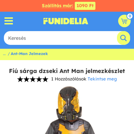
Szállítás már:
1090 Ft
0
...
Ant-Man Jelmezek
Fiú sárga dzseki Ant Man jelmezkészlet
1 Hozzászólások
Tekintse meg