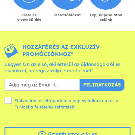
Csere és
Mérettáblázat
Lépj kapcsolatba
visszaküldés
velünk
HOZZÁFÉRÉS AZ EXKLUZÍV
PROMÓCIÓKHOZ*
Legyen Ön az első, aki értesül az újdonságokról és
akciókról, ha regisztrálja e-mail-címét!
FELIRATKOZÁS
Elolvastam és elfogadom a jogi nyilatkozatot és a
Funidelia
feltételek
feltételeit.
ÜGYFÉLSZOLGÁLAT