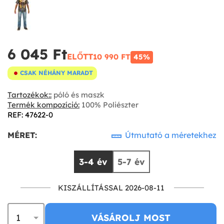
6 045 Ft‎
ELŐTT
10 990 FT‎
45%
CSAK NÉHÁNY MARADT
Tartozékok::
póló és maszk
Termék kompozíció:
100% Poliészter
REF: 47622-0
MÉRET:
Útmutató a méretekhez
3-4 év
5-7 év
KISZÁLLÍTÁSSAL 2026-08-11
VÁSÁROLJ MOST