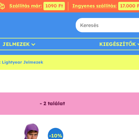
Szállítás már:
1090 Ft
Ingyenes szállítás:
17.000 F
JELMEZEK
KIEGÉSZÍTŐK
z Lightyear Jelmezek
-
2
találat
-10%