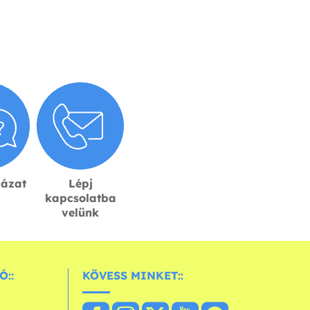
lázat
Lépj
kapcsolatba
velünk
Ó::
KÖVESS MINKET::