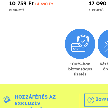
10 759 Ft‎
17 090 
14 690 Ft‎
ELÉRHETŐ
ELÉRHETŐ
100%-ban
Kézb
biztonságos
ór
fizetés
HOZZÁFÉRÉS AZ
ÜGYFÉ
EXKLUZÍV