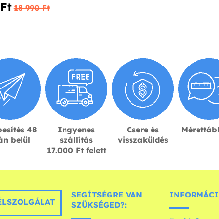
Ft‎
18 990 Ft‎
esítés 48
Ingyenes
Csere és
Mérettáb
án belül
szállítás
visszaküldés
17.000 Ft felett
SEGÍTSÉGRE VAN
INFORMÁCI
LSZOLGÁLAT
SZÜKSÉGED?: