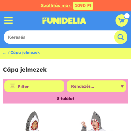
Szállítás már:
1090 Ft
...
Cápa jelmezek
Cápa jelmezek
Filter
8
találat