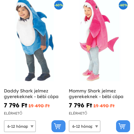
-60%
-60%
Daddy Shark jelmez
Mommy Shark jelmez
gyerekeknek - bébi cápa
gyerekeknek - bébi cápa
7 796 Ft‎
7 796 Ft‎
19 490 Ft‎
19 490 Ft‎
ELÉRHETŐ
ELÉRHETŐ