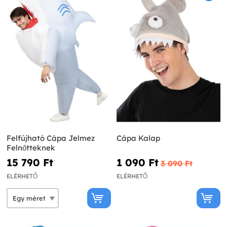
Felfújható Cápa Jelmez
Cápa Kalap
Felnőtteknek
15 790 Ft‎
1 090 Ft‎
3 090 Ft‎
ELÉRHETŐ
ELÉRHETŐ