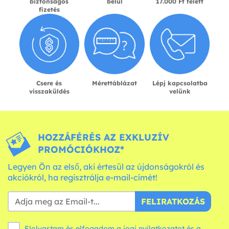
biztonságos
belül
17.000 Ft felett
fizetés
Csere és
Mérettáblázat
Lépj kapcsolatba
visszaküldés
velünk
HOZZÁFÉRÉS AZ EXKLUZÍV
PROMÓCIÓKHOZ*
Legyen Ön az első, aki értesül az újdonságokról és
akciókról, ha regisztrálja e-mail-címét!
FELIRATKOZÁS
Elolvastam és elfogadom a jogi nyilatkozatot és a