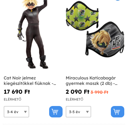
Cat Noir jelmez
Miraculous Katicabogár
kiegészítőkkel fiúknak -
gyermek maszk (2 db) -
Ladybug
Miraculous Katica
17 690 Ft‎
2 090 Ft‎
3 990 Ft‎
ELÉRHETŐ
ELÉRHETŐ