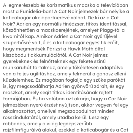
A legmerészebb és karizmatikus macska a televízióban
most a Funidelia-ban! A Cat Noir jelmezek bármelyike a
katicabogár akciópartnerévé válhat. De ki az a Cat
Noir? Adrien egy normális tinédzser, titkos identitással,
köszönhetően a macskaerejének, amelyet Plagg-tól a
kwamitól kap. Amikor Adrien a Cat Noir gyűrűjével
szuperhősré vált, ő és a katicabogár egyesítik erőit,
hogy megmentsék Párizst a Hawk Moth által
kiszabadult akkumulációtól. A Cat Noir jelmez
gyerekeknek és felnőtteknek egy fekete színű
munkaruhát tartalmaz, amely tökéletesen adaptálva
van a teljes agilitáshoz, amely felmerül a gonosz elleni
küzdelemhez. Ez magában foglalja egy szőke parókát
is, így megcsodálhatja Adrien gyönyörű zárait, és egy
maszkot, amely segít titkos identitásának rejtett
formájában. És ha valóban azt akarja, hogy a Car Noir
jelmezében nyerő érzést nyújtson, akkor vegyen fel egy
alkalmazottat, amellyel megszabadulhat minden
rosszindulatától, amely utadba kerül. Lesz egy
robbanás, amely a világ legnépszerűbb
rajzfilmfiguráivá alakul, ezekkel a katicabogár és a Cat