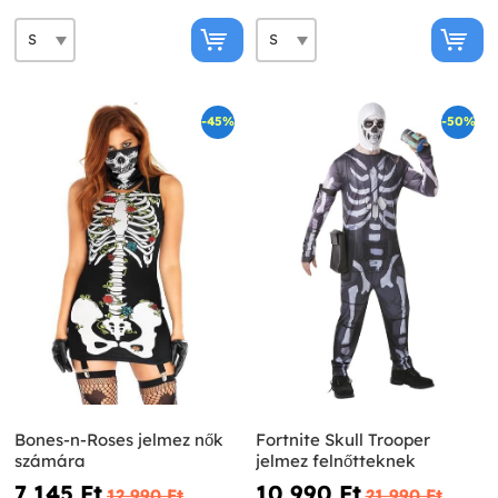
-45%
-50%
Bones-n-Roses jelmez nők
Fortnite Skull Trooper
számára
jelmez felnőtteknek
7 145 Ft‎
10 990 Ft‎
12 990 Ft‎
21 990 Ft‎