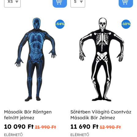
-54%
-10%
Második Bőr Röntgen
Sötétben Világító Csontváz
felnőtt jelmez
Második Bőr Jelmez
10 090 Ft‎
11 690 Ft‎
21 990 Ft‎
12 990 Ft‎
ELÉRHETŐ
ELÉRHETŐ