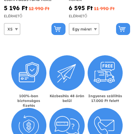
számára
5 196 Ft‎
6 595 Ft‎
12 990 Ft‎
11 990 Ft‎
ELÉRHETŐ
ELÉRHETŐ
100%-ban
Kézbesítés 48 órán
Ingyenes szállítás
biztonságos
belül
17.000 Ft felett
fizetés