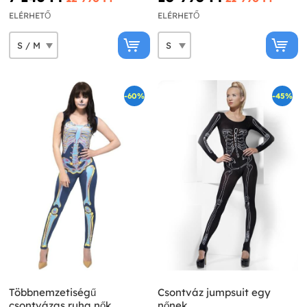
ELÉRHETŐ
ELÉRHETŐ
-60%
-45%
Többnemzetiségű
Csontváz jumpsuit egy
csontvázas ruha nők
nőnek