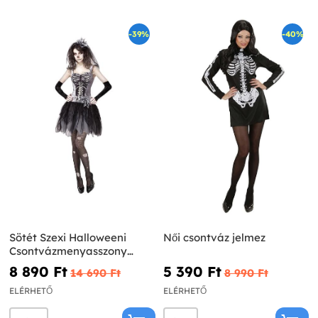
-39%
-40%
Sötét Szexi Halloweeni
Női csontváz jelmez
Csontvázmenyasszony
jelmez
8 890 Ft‎
5 390 Ft‎
14 690 Ft‎
8 990 Ft‎
ELÉRHETŐ
ELÉRHETŐ