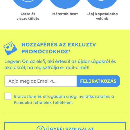
Csere és
Mérettáblázat
Lépj kapcsolatba
visszaküldés
velünk
HOZZÁFÉRÉS AZ EXKLUZÍV
PROMÓCIÓKHOZ*
Legyen Ön az első, aki értesül az újdonságokról és
akciókról, ha regisztrálja e-mail-címét!
FELIRATKOZÁS
Elolvastam és elfogadom a jogi nyilatkozatot és a
Funidelia
feltételek
feltételeit.
ÜGYFÉLSZOLGÁLAT