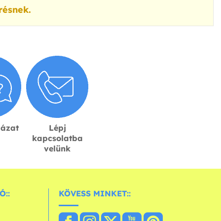
résnek.
lázat
Lépj
kapcsolatba
velünk
Ó::
KÖVESS MINKET::