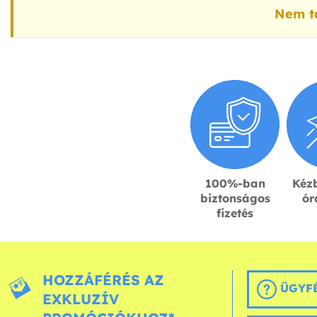
Nem ta
100%-ban
Kézb
biztonságos
ór
fizetés
HOZZÁFÉRÉS AZ
ÜGYFÉ
EXKLUZÍV