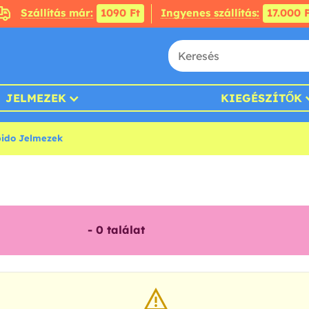
Szállítás már:
1090 Ft
Ingyenes szállítás:
17.000 F
JELMEZEK
KIEGÉSZÍTŐK
ido Jelmezek
-
0
találat