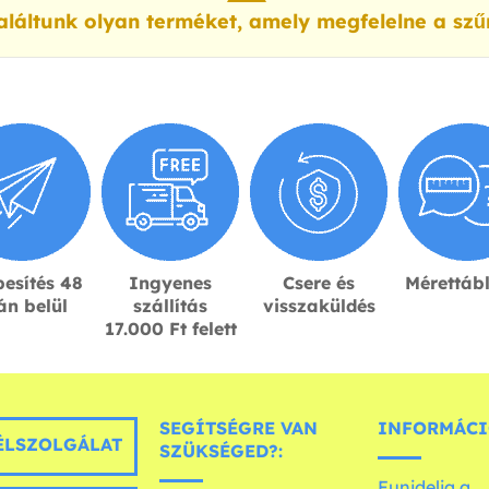
láltunk olyan terméket, amely megfelelne a szű
esítés 48
Ingyenes
Csere és
Mérettáb
án belül
szállítás
visszaküldés
17.000 Ft felett
SEGÍTSÉGRE VAN
INFORMÁCI
LSZOLGÁLAT
SZÜKSÉGED?:
Funidelia a