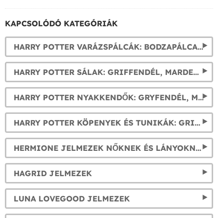
KAPCSOLÓDÓ KATEGÓRIÁK
HARRY POTTER VARÁZSPÁLCÁK: BODZAPÁLCA, HERMIONE, DUMBLEDORE ÉS VOLDEMORT PÁLCÁJA, STB.
HARRY POTTER SÁLAK: GRIFFENDÉL, MARDEKÁR, HOLLÓHÁT ÉS HUGRABUG
HARRY POTTER NYAKKENDŐK: GRYFENDÉL, MARDEKÁR, HOLLÓHÁT ÉS HUGRABUG
HARRY POTTER KÖPENYEK ÉS TUNIKÁK: GRIFFENDÉL, MARKEDÁR, HUGRABUG ÉS HOLLÓHÁT
HERMIONE JELMEZEK NŐKNEK ÉS LÁNYOKNAK
HAGRID JELMEZEK
LUNA LOVEGOOD JELMEZEK