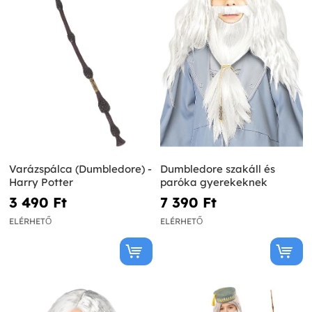
Varázspálca (Dumbledore) -
Dumbledore szakáll és
Harry Potter
paróka gyerekeknek
3 490 Ft‎
7 390 Ft‎
ELÉRHETŐ
ELÉRHETŐ