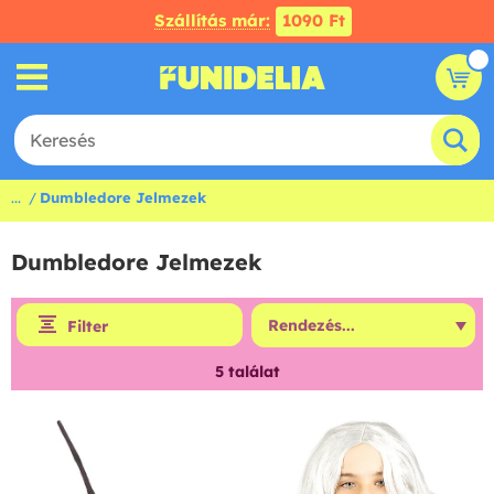
Szállítás már:
1090 Ft
...
Dumbledore Jelmezek
Dumbledore Jelmezek
Filter
5
találat