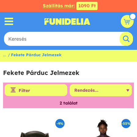
Szállítás már:
1090 Ft
...
Fekete Párduc Jelmezek
Fekete Párduc Jelmezek
Filter
2
találat
-9%
-55%