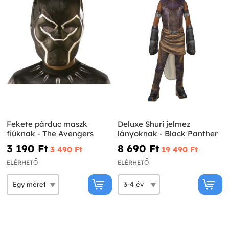
Fekete párduc maszk
Deluxe Shuri jelmez
fiúknak - The Avengers
lányoknak - Black Panther
3 190 Ft‎
8 690 Ft‎
3 490 Ft‎
19 490 Ft‎
ELÉRHETŐ
ELÉRHETŐ