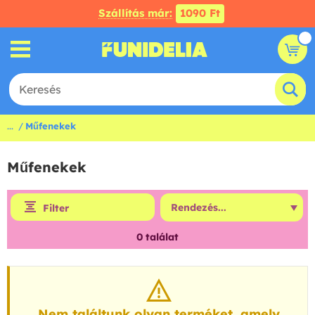
Szállítás már:
1090 Ft
...
Műfenekek
Műfenekek
Filter
0
találat
Nem találtunk olyan terméket, amely