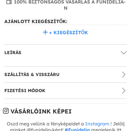
100% BIZTONSÁGOS VÁSÁRLÁS A FUNIDELIA-
N
AJÁNLOTT KIEGÉSZÍTŐK:
+ KIEGÉSZÍTŐK
LEÍRÁS
SZÁLLÍTÁS & VISSZÁRU
FIZETÉSI MÓDOK
VÁSÁRLÓINK KÉPEI
Oszd meg velünk a fényképeidet a
Instagram
! Jelölj
minket @funidelia-ként!
#Funidelia
megjelenik itt