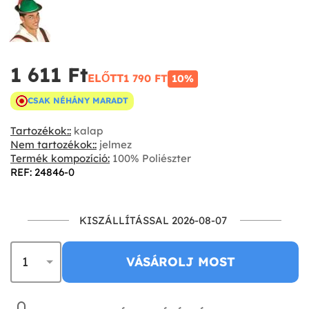
1 611 Ft‎
ELŐTT
1 790 FT‎
10%
CSAK NÉHÁNY MARADT
Tartozékok::
kalap
Nem tartozékok::
jelmez
Termék kompozíció:
100% Poliészter
REF: 24846-0
KISZÁLLÍTÁSSAL 2026-08-07
VÁSÁROLJ MOST