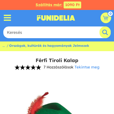
Szállítás már:
1090 Ft
0
...
Országok, kultúrák és hagyományok Jelmezek
Férfi Tiroli Kalap
7 Hozzászólások
Tekintse meg