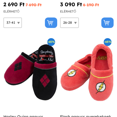
2 690 Ft‎
3 090 Ft‎
7 690 Ft‎
6 190 Ft‎
ELÉRHETŐ
ELÉRHETŐ
-65%
-65%
Harley Quinn papucs
Flash papucs gyerekeknek