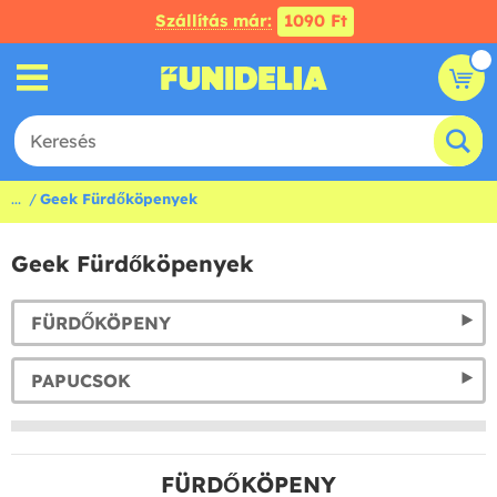
Szállítás már:
1090 Ft
...
Geek Fürdőköpenyek
Geek Fürdőköpenyek
FÜRDŐKÖPENY
PAPUCSOK
FÜRDŐKÖPENY