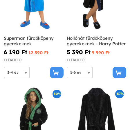
Superman fürdőköpeny
Hollóhát fürdőköpeny
gyerekeknek
gyerekeknek - Harry Potter
6 190 Ft‎
5 390 Ft‎
12 390 Ft‎
9 990 Ft‎
ELÉRHETŐ
ELÉRHETŐ
-50%
-57%