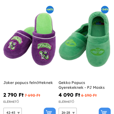
-64%
-34%
Joker papucs felnőtteknek
Gekko Papucs
Gyerekeknek - PJ Masks
2 790 Ft‎
4 090 Ft‎
7 690 Ft‎
6 190 Ft‎
ELÉRHETŐ
ELÉRHETŐ