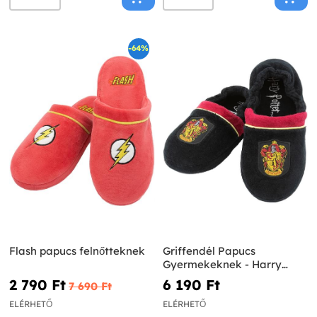
-64%
Flash papucs felnőtteknek
Griffendél Papucs
Gyermekeknek - Harry
Potter
2 790 Ft‎
6 190 Ft‎
7 690 Ft‎
ELÉRHETŐ
ELÉRHETŐ