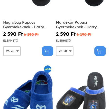
Hugrabug Papucs
Mardekár Papucs
Gyermekeknek - Harry
Gyermekeknek - Harry
Potter
Potter
2 590 Ft‎
2 590 Ft‎
6 190 Ft‎
6 190 Ft‎
ELÉRHETŐ
ELÉRHETŐ
-34%