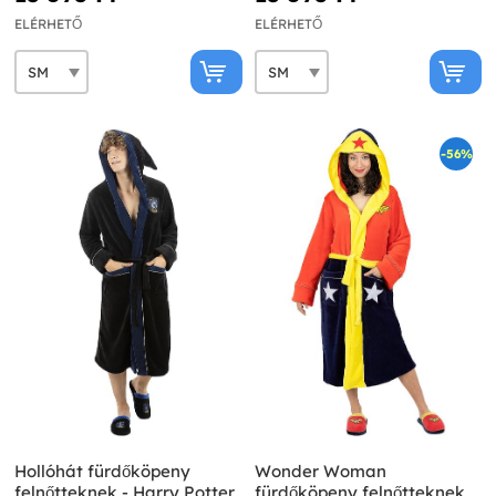
ELÉRHETŐ
ELÉRHETŐ
-56%
Hollóhát fürdőköpeny
Wonder Woman
felnőtteknek - Harry Potter
fürdőköpeny felnőtteknek