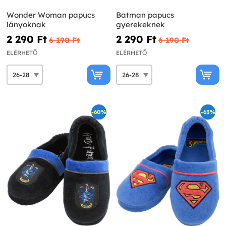
Wonder Woman papucs
Batman papucs
lányoknak
gyerekeknek
2 290 Ft‎
2 290 Ft‎
6 190 Ft‎
6 190 Ft‎
ELÉRHETŐ
ELÉRHETŐ
-60%
-63%