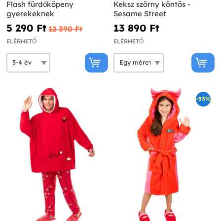
Flash fürdőköpeny
Keksz szörny köntös -
gyerekeknek
Sesame Street
5 290 Ft‎
13 890 Ft‎
12 390 Ft‎
ELÉRHETŐ
ELÉRHETŐ
-53%