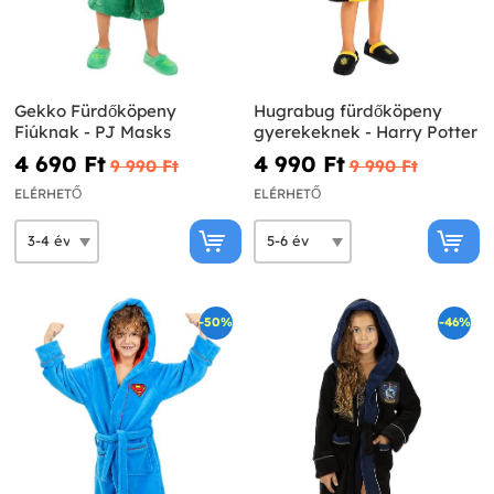
Gekko Fürdőköpeny
Hugrabug fürdőköpeny
Fiúknak - PJ Masks
gyerekeknek - Harry Potter
4 690 Ft‎
4 990 Ft‎
9 990 Ft‎
9 990 Ft‎
ELÉRHETŐ
ELÉRHETŐ
-50%
-46%