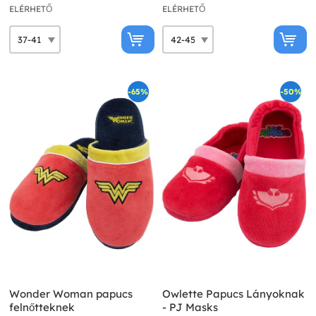
ELÉRHETŐ
ELÉRHETŐ
-65%
-50%
Wonder Woman papucs
Owlette Papucs Lányoknak
felnőtteknek
- PJ Masks