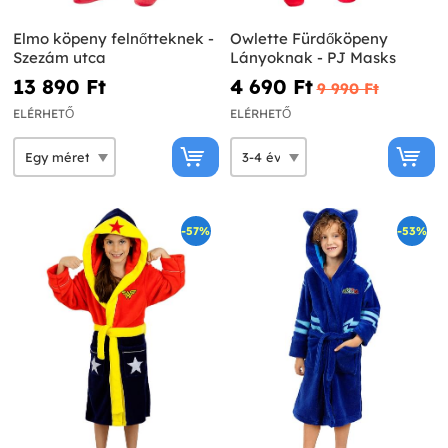
Elmo köpeny felnőtteknek -
Owlette Fürdőköpeny
Szezám utca
Lányoknak - PJ Masks
13 890 Ft‎
4 690 Ft‎
9 990 Ft‎
ELÉRHETŐ
ELÉRHETŐ
-57%
-53%