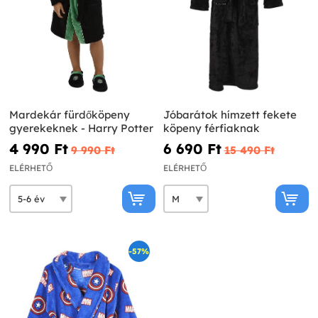
Mardekár fürdőköpeny
Jóbarátok hímzett fekete
gyerekeknek - Harry Potter
köpeny férfiaknak
4 990 Ft‎
6 690 Ft‎
9 990 Ft‎
15 490 Ft‎
ELÉRHETŐ
ELÉRHETŐ
-57%