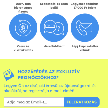
100%-ban
Kézbesítés 48 órán
Ingyenes szállítás
biztonságos
belül
17.000 Ft felett
fizetés
Csere és
Mérettáblázat
Lépj kapcsolatba
visszaküldés
velünk
HOZZÁFÉRÉS AZ EXKLUZÍV
PROMÓCIÓKHOZ*
Legyen Ön az első, aki értesül az újdonságokról és
akciókról, ha regisztrálja e-mail-címét!
FELIRATKOZÁS