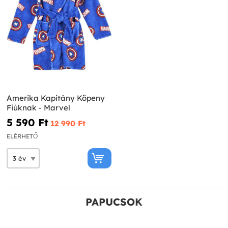
Amerika Kapitány Köpeny
Fiúknak - Marvel
5 590 Ft‎
12 990 Ft‎
ELÉRHETŐ
PAPUCSOK