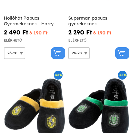
Hollóhát Papucs
Superman papucs
Gyermekeknek - Harry
gyerekeknek
Potter
2 490 Ft‎
2 290 Ft‎
6 190 Ft‎
6 190 Ft‎
ELÉRHETŐ
ELÉRHETŐ
-58%
-58%